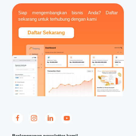
Siap mengembangkan bisnis Anda? Daftar
sekarang untuk terhubung dengan kami
Daftar Sekarang
Berlangganan newsletter kami!