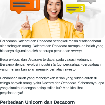
Perbedaan
Unicorn
dan
Decacorn
seringkali masih disalahpahami
oleh sebagian orang.
Unicorn
dan
Decacorn
merupakan istilah yang
biasanya digunakan oleh beberapa perusahan
startup
.
Beda
unicorn
dan
decacorn
terdapat pada valuasi keduanya.
Bersama dengan evolusi industri
startup
, perusahaan-perusahaan
yang menjanjikan akan menarik perhatian investor.
Pendanaan inilah yang menciptakan istilah yang sudah akrab di
telinga banyak orang, yaitu
Unicorn
dan
Decacorn
.
Sebenarnya, apa
yang dimaksud dengan setiap istilah itu? Mari kita lihat
penjelasannya!
Perbedaan Unicorn dan Decacorn