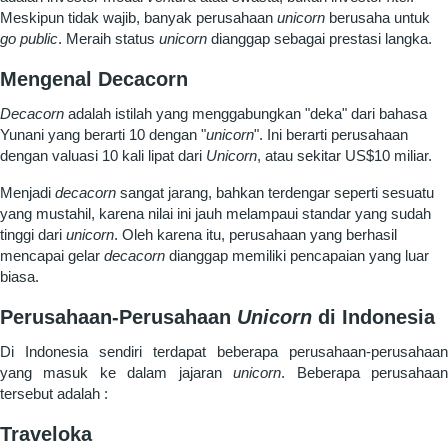
Meskipun tidak wajib, banyak perusahaan
unicorn
berusaha untuk
go public
. Meraih status
unicorn
dianggap sebagai prestasi langka.
Mengenal Decacorn
Decacorn
adalah istilah yang menggabungkan "deka" dari bahasa
Yunani yang berarti 10 dengan "
unicorn
". Ini berarti perusahaan
dengan valuasi 10 kali lipat dari
Unicorn
, atau sekitar US$10 miliar.
Menjadi
decacorn
sangat jarang, bahkan terdengar seperti sesuatu
yang mustahil, karena nilai ini jauh melampaui standar yang sudah
tinggi dari
unicorn
. Oleh karena itu, perusahaan yang berhasil
mencapai gelar
decacorn
dianggap memiliki pencapaian yang luar
biasa.
Perusahaan-Perusahaan
Unicorn
di Indonesia
Di Indonesia sendiri terdapat beberapa perusahaan-perusahaan
yang masuk ke dalam jajaran
unicorn
. Beberapa perusahaa
tersebut adalah :
Traveloka