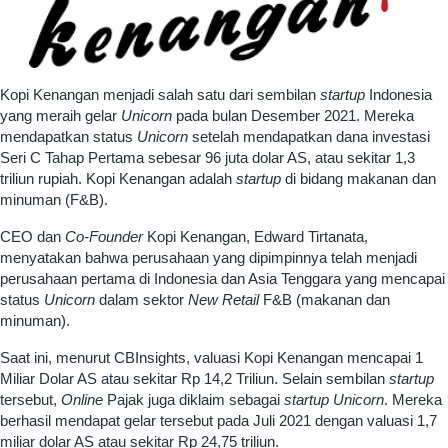
Kopi Kenangan menjadi salah satu dari sembilan
startup
Indonesia
yang meraih gelar
Unicorn
pada bulan Desember 2021. Mereka
mendapatkan status
Unicorn
setelah mendapatkan dana investasi
Seri C Tahap Pertama sebesar 96 juta dolar AS, atau sekitar 1,3
triliun rupiah. Kopi Kenangan adalah
startup
di bidang makanan dan
minuman (F&B).
CEO dan
Co-Founder
Kopi Kenangan, Edward Tirtanata,
menyatakan bahwa perusahaan yang dipimpinnya telah menjadi
perusahaan pertama di Indonesia dan Asia Tenggara yang mencapai
status
Unicorn
dalam sektor
New Retail
F&B (makanan dan
minuman).
Saat ini, menurut CBInsights, valuasi Kopi Kenangan mencapai 1
Miliar Dolar AS atau sekitar Rp 14,2 Triliun. Selain sembilan
startup
tersebut,
Online
Pajak juga diklaim sebagai
startup
Unicorn
. Mereka
berhasil mendapat gelar tersebut pada Juli 2021 dengan valuasi 1,7
miliar dolar AS atau sekitar Rp 24,75 triliun.