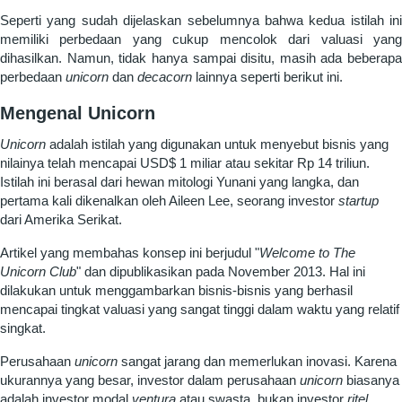
Seperti yang sudah dijelaskan sebelumnya bahwa kedua istilah ini
memiliki perbedaan yang cukup mencolok dari valuasi yang
dihasilkan. Namun, tidak hanya sampai disitu, masih ada beberapa
perbedaan
unicorn
dan
decacorn
lainnya seperti berikut ini.
Mengenal Unicorn
Unicorn
adalah istilah yang digunakan untuk menyebut bisnis yang
nilainya telah mencapai USD$ 1 miliar atau sekitar Rp 14 triliun.
Istilah ini berasal dari hewan mitologi Yunani yang langka, dan
pertama kali dikenalkan oleh Aileen Lee, seorang investor
startup
dari Amerika Serikat.
Artikel yang membahas konsep ini berjudul "
Welcome to The
Unicorn Club
" dan dipublikasikan pada November 2013.
Hal ini
dilakukan untuk menggambarkan bisnis-bisnis yang berhasil
mencapai tingkat valuasi yang sangat tinggi dalam waktu yang relatif
singkat.
Perusahaan
unicorn
sangat jarang dan memerlukan inovasi. Karena
ukurannya yang besar, investor dalam perusahaan
unicorn
biasanya
adalah investor modal
ventura
atau swasta, bukan investor
ritel
.