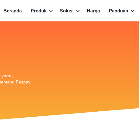
Beranda
Produk
Solusi
Harga
Panduan
bayaran,
i tentang Faspay