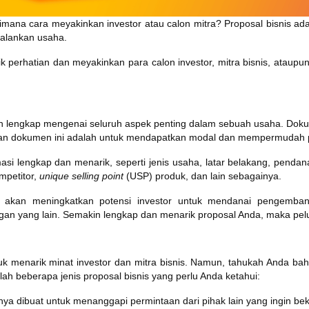
mana cara meyakinkan investor atau calon mitra? Proposal bisnis ad
jalankan usaha.
ik perhatian dan meyakinkan para calon investor, mitra bisnis, ata
!
an lengkap mengenai seluruh aspek penting dalam sebuah usaha. Dokum
atan dokumen ini adalah untuk mendapatkan modal dan mempermudah 
asi lengkap dan menarik, seperti jenis usaha, latar belakang, penda
ompetitor,
unique selling point
(USP) produk, dan lain sebagainya.
n akan meningkatkan potensi investor untuk mendanai pengembang
n yang lain. Semakin lengkap dan menarik proposal Anda, maka peluang
k menarik minat investor dan mitra bisnis. Namun, tahukah Anda bahw
h beberapa jenis proposal bisnis yang perlu Anda ketahui:
anya dibuat untuk menanggapi permintaan dari pihak lain yang ingin 