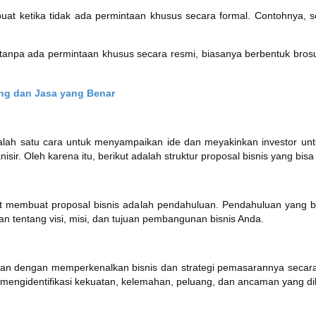
buat ketika tidak ada permintaan khusus secara formal. Contohnya, 
 tanpa ada permintaan khusus secara resmi, biasanya berbentuk bros
ang dan Jasa yang Benar
alah satu cara untuk menyampaikan ide dan meyakinkan investor un
nisir. Oleh karena itu, berikut adalah struktur proposal bisnis yang bis
t membuat proposal bisnis adalah pendahuluan. Pendahuluan yang ba
n tentang visi, misi, dan tujuan pembangunan bisnis Anda.
utkan dengan memperkenalkan bisnis dan strategi pemasarannya secar
mengidentifikasi kekuatan, kelemahan, peluang, dan ancaman yang dih