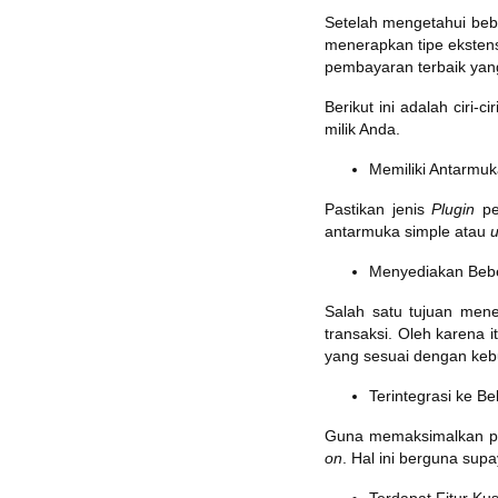
Setelah mengetahui b
menerapkan tipe ekstensi
pembayaran terbaik yan
Berikut ini adalah ciri-c
milik Anda.
Memiliki Antarmu
Pastikan jenis
Plugin
pe
antarmuka simple atau
u
Menyediakan Beb
Salah satu tujuan m
transaksi. Oleh karena 
yang sesuai dengan keb
Terintegrasi ke B
Guna memaksimalkan per
on
. Hal ini berguna sup
Terdapat Fitur Ku