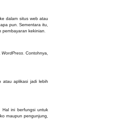
ke dalam situs web atau
r apa pun. Sementara itu,
de pembayaran kekinian.
a
WordPress
. Contohnya,
tau aplikasi jadi lebih
. Hal ini berfungsi untuk
toko maupun pengunjung,