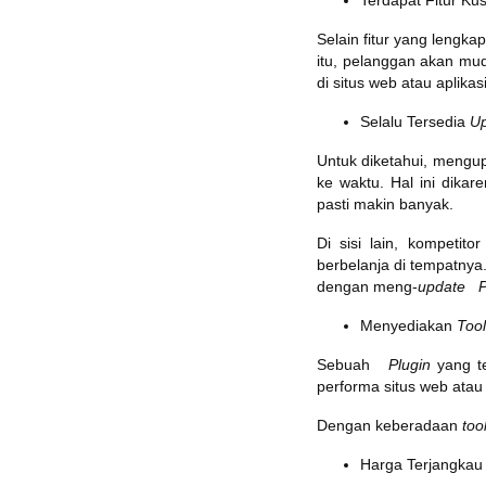
Selain fitur yang lengk
itu, pelanggan akan mu
di situs web atau aplikas
Selalu Tersedia
U
Untuk diketahui, mengu
ke waktu. Hal ini dika
pasti makin banyak.
Di sisi lain, kompeti
berbelanja di tempatnya
dengan meng-
update
P
Menyediakan
Tool
Sebuah
Plugin
yang te
performa situs web atau 
Dengan keberadaan
too
Harga Terjangka