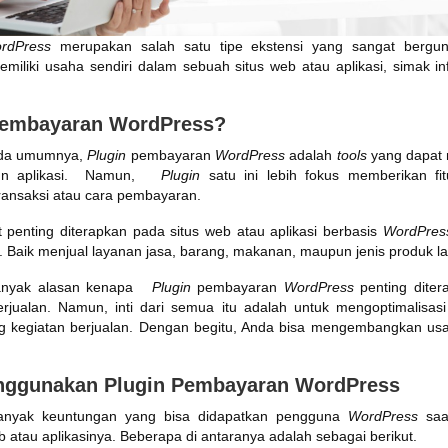
rdPress
merupakan salah satu tipe ekstensi yang sangat bergun
miliki usaha sendiri dalam sebuah situs web atau aplikasi, simak in
 Pembayaran WordPress?
da umumnya,
Plugin
pembayaran
WordPress
adalah
tools
yang dapat 
un aplikasi. Namun,
Plugin
satu ini lebih fokus memberikan fi
ansaksi atau cara pembayaran.
t penting diterapkan pada situs web atau aplikasi berbasis
WordPres
Baik menjual layanan jasa, barang, makanan, maupun jenis produk la
 banyak alasan kenapa
Plugin
pembayaran
WordPress
penting diter
erjualan. Namun, inti dari semua itu adalah untuk mengoptimalisasi 
 kegiatan berjualan. Dengan begitu, Anda bisa mengembangkan usa
ggunakan Plugin Pembayaran WordPress
anyak keuntungan yang bisa didapatkan pengguna
WordPress
saa
 atau aplikasinya. Beberapa di antaranya adalah sebagai berikut.