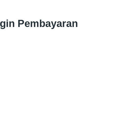
ugin Pembayaran