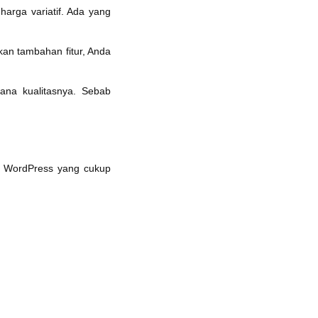
rga variatif. Ada yang
kan tambahan fitur, Anda
ana kualitasnya. Sebab
WordPress yang cukup