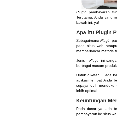
Plugin
pembayaran
Wo
Terutama, Anda yang me
bawah ini, ya!
Apa itu Plugin
Sebagaimana
Plugin
pa
pada situs web ataup
memperlancar metode tr
Jenis
Plugin
ini sanga
berbagai macam produk. 
Untuk diketahui, ada
aplikasi tempat Anda b
supaya lebih mendukung
lebih optimal.
Keuntungan Men
Pada dasarnya, ada b
pembayaran ke situs web