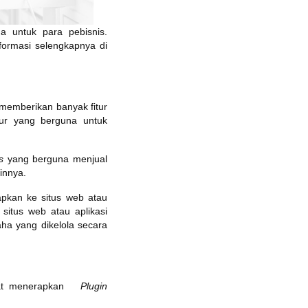
a untuk para pebisnis.
formasi selengkapnya di
memberikan banyak fitur
tur yang berguna untuk
s
yang berguna menjual
innya.
apkan ke situs web atau
situs web atau aplikasi
ha yang dikelola secara
t menerapkan
Plugin