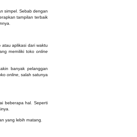
lan simpel. Sebab dengan
rapkan tampilan terbaik
annya.
tau aplikasi dari waktu
yang memiliki toko
online
makin banyak pelanggan
toko
online
, salah satunya
i beberapa hal. Seperti
inya.
ran yang lebih matang.