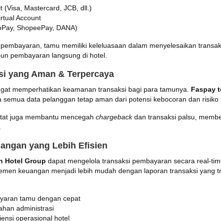
t (Visa, Mastercard, JCB, dll.)
rtual Account
oPay, ShopeePay, DANA)
pembayaran, tamu memiliki keleluasaan dalam menyelesaikan transaks
n pembayaran langsung di hotel.
ksi yang Aman & Terpercaya
ngat memperhatikan keamanan transaksi bagi para tamunya.
Faspay te
semua data pelanggan tetap aman dari potensi kebocoran dan risiko 
 ketat juga membantu mencegah
chargeback
dan transaksi palsu, memb
.
angan yang Lebih Efisien
n Hotel Group
dapat mengelola transaksi pembayaran secara real-tim
jemen keuangan menjadi lebih mudah dengan laporan transaksi yang t
aran tamu dengan cepat
han administrasi
ensi operasional hotel