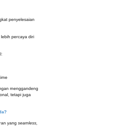
gkat penyelesaian
ebih percaya diri
l:
time
 Dengan menggandeng
onal, tetapi juga
.
da?
aran yang
seamless,