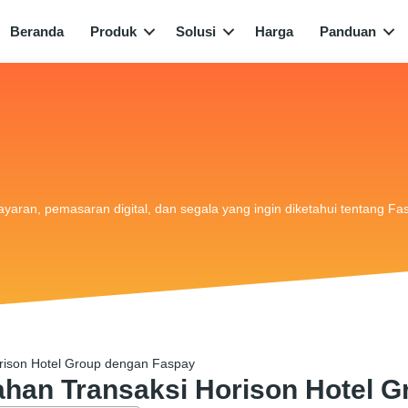
Beranda
Produk
Solusi
Harga
Panduan
bayaran, pemasaran digital, dan segala yang ingin diketahui tentang Fa
ison Hotel Group dengan Faspay
an Transaksi Horison Hotel G