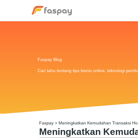
Faspay Blog
Cari tahu tentang tips bisnis online, teknologi pem
Faspay
>
Meningkatkan Kemudahan Transaksi Hor
Meningkatkan Kemudah