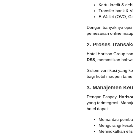
Kartu kredit & debi
Transfer bank & Vi
E-Wallet (OVO, G
Dengan banyaknya opsi 
pemesanan online maupu
2. Proses Transa
Hotel Horison Group sa
DSS
, memastikan bahwa 
Sistem verifikasi yang
bagi hotel maupun tamu
3. Manajemen Keu
Dengan Faspay,
Horiso
yang terintegrasi. Mana
hotel dapat:
Memantau pembay
Mengurangi kesala
Meningkatkan efisi