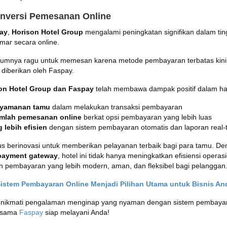
onversi Pemesanan Online
ay
,
Horison Hotel Group
mengalami peningkatan signifikan dalam tin
mar secara online.
umnya ragu untuk memesan karena metode pembayaran terbatas kini l
g diberikan oleh Faspay.
on Hotel Group dan Faspay
telah membawa dampak positif dalam ha
nyamanan tamu
dalam melakukan transaksi pembayaran
mlah pemesanan online
berkat opsi pembayaran yang lebih luas
 lebih efisien
dengan sistem pembayaran otomatis dan laporan real-
rus berinovasi untuk memberikan pelayanan terbaik bagi para tamu.
 payment gateway
, hotel ini tidak hanya meningkatkan efisiensi operasi
pembayaran yang lebih modern, aman, dan fleksibel bagi pelanggan
stem Pembayaran Online Menjadi Pilihan Utama untuk Bisnis An
menikmati pengalaman menginap yang nyaman dengan sistem pembay
ersama
Faspay
siap melayani Anda!