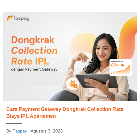
Cara Payment Gateway Dongkrak Collection Rate
Biaya IPL Apartemen
By
Faspay
|
Agustus 3, 2026