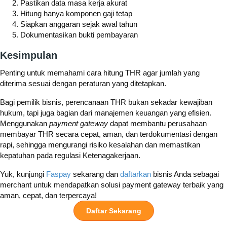
Pastikan data masa kerja akurat
Hitung hanya komponen gaji tetap
Siapkan anggaran sejak awal tahun
Dokumentasikan bukti pembayaran
Kesimpulan
Penting untuk memahami cara hitung THR agar jumlah yang
diterima sesuai dengan peraturan yang ditetapkan.
Bagi pemilik bisnis, perencanaan THR bukan sekadar kewajiban
hukum, tapi juga bagian dari manajemen keuangan yang efisien.
Menggunakan
payment gateway
dapat membantu perusahaan
membayar THR secara cepat, aman, dan terdokumentasi dengan
rapi, sehingga mengurangi risiko kesalahan dan memastikan
kepatuhan pada regulasi Ketenagakerjaan.
Yuk, kunjungi
Faspay
sekarang dan
daftarkan
bisnis Anda sebagai
merchant untuk mendapatkan solusi payment gateway terbaik yang
aman, cepat, dan terpercaya!
Daftar Sekarang