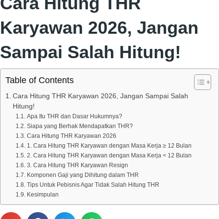
Cara Hitung THR
Karyawan 2026, Jangan
Sampai Salah Hitung!
Table of Contents
Cara Hitung THR Karyawan 2026, Jangan Sampai Salah
Hitung!
Apa Itu THR dan Dasar Hukumnya?
Siapa yang Berhak Mendapatkan THR?
Cara Hitung THR Karyawan 2026
1. Cara Hitung THR Karyawan dengan Masa Kerja ≥ 12 Bulan
2. Cara Hitung THR Karyawan dengan Masa Kerja < 12 Bulan
3. Cara Hitung THR Karyawan Resign
Komponen Gaji yang Dihitung dalam THR
Tips Untuk Pebisnis Agar Tidak Salah Hitung THR
Kesimpulan