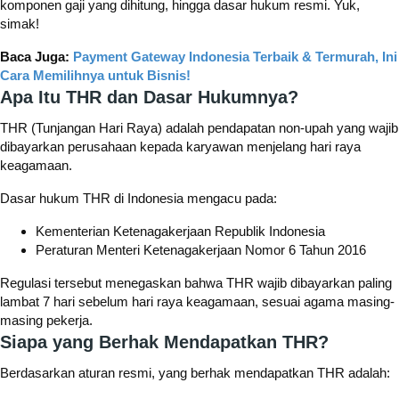
komponen gaji yang dihitung, hingga dasar hukum resmi. Yuk,
simak!
Baca Juga:
Payment Gateway Indonesia Terbaik & Termurah, Ini
Cara Memilihnya untuk Bisnis!
Apa Itu THR dan Dasar Hukumnya?
THR (Tunjangan Hari Raya) adalah pendapatan non-upah yang wajib
dibayarkan perusahaan kepada karyawan menjelang hari raya
keagamaan.
Dasar hukum THR di Indonesia mengacu pada:
Kementerian Ketenagakerjaan Republik Indonesia
Peraturan Menteri Ketenagakerjaan Nomor 6 Tahun 2016
Regulasi tersebut menegaskan bahwa
THR wajib dibayarkan paling
lambat 7 hari sebelum hari raya keagamaan,
sesuai agama masing-
masing pekerja.
Siapa yang Berhak Mendapatkan THR?
Berdasarkan aturan resmi, yang berhak mendapatkan THR adalah: