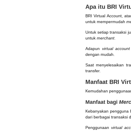
Apa itu BRI Virt
BRI Virtual Account, at
untuk mempermudah
me
Untuk setiap transaksi j
untuk
merchant
.
Adapun
virtual account
dengan mudah.
Saat menyelesaikan tr
transfer.
Manfaat BRI Vir
Kemudahan pengguna
Manfaat bagi
Merc
Kebanyakan pengguna B
dari berbagai transaksi 
Penggunaan
virtual ac