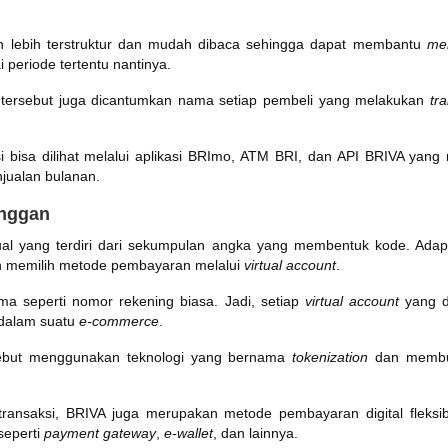
n lebih terstruktur dan mudah dibaca sehingga dapat membantu
me
 periode tertentu nantinya.
i tersebut juga dicantumkan nama setiap pembeli yang melakukan
tr
i bisa dilihat melalui aplikasi BRImo, ATM BRI, dan API BRIVA yang
jualan bulanan.
anggan
ual yang terdiri dari sekumpulan angka yang membentuk kode. Ada
n memilih metode pembayaran melalui
virtual account
.
ma seperti nomor rekening biasa. Jadi, setiap
virtual account
yang d
 dalam suatu
e-commerce
.
ebut menggunakan teknologi yang bernama
tokenization
dan membua
.
ransaksi, BRIVA juga merupakan metode pembayaran digital fleksib
 seperti
payment gateway
,
e-wallet
, dan lainnya.