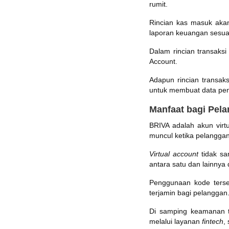
rumit.
Rincian kas masuk aka
laporan keuangan sesuai
Dalam rincian transaks
Account.
Adapun rincian transaks
untuk membuat data pen
Manfaat bagi Pel
BRIVA adalah akun virt
muncul ketika pelangga
Virtual account
tidak sa
antara satu dan lainnya
Penggunaan kode ters
terjamin bagi pelanggan
Di samping keamanan t
melalui layanan
fintech
,