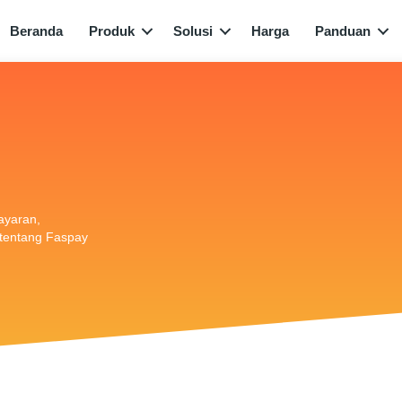
Beranda
Produk
Solusi
Harga
Panduan
bayaran,
i tentang Faspay