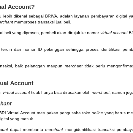
ual Account?
au lebih dikenal sebagai BRIVA, adalah layanan pembayaran digital y
rchant
memproses transaksi jual beli.
ual beli yang diproses, pembeli akan dirujuk ke nomor
virtual account
BR
terdiri dari nomor ID pelanggan sehingga proses identifikasi pem
ansaksi, baik pelanggan maupun
merchant
tidak perlu mengonfirmas
tual Account
an
virtual account
tidak hanya bisa dirasakan oleh
merchant
, namun jug
hant
RI Virtual Account merupakan pengusaha toko
online
yang harus me
digital yang masuk.
count
dapat membantu
merchant
mengidentifikasi transaksi pembay