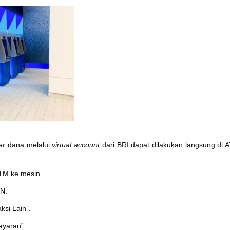
er
dana melalui
virtual account
dari BRI dapat dilakukan langsung di 
TM ke mesin.
IN.
ksi Lain”.
ayaran”.