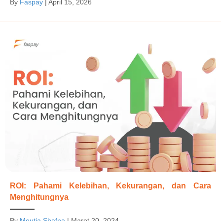
By
Faspay
|
April 15, 2026
ROI: Pahami Kelebihan, Kekurangan, dan Cara
Menghitungnya
By
Meutia Shafna
|
Maret 20, 2024