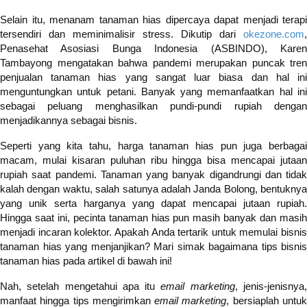
Selain itu, menanam tanaman hias dipercaya dapat menjadi terapi
tersendiri dan meminimalisir stress. Dikutip dari
okezone.com
,
Penasehat Asosiasi Bunga Indonesia (ASBINDO), Karen
Tambayong mengatakan bahwa pandemi merupakan puncak tren
penjualan tanaman hias yang sangat luar biasa dan hal ini
menguntungkan untuk petani.
Banyak yang memanfaatkan hal in
sebagai peluang menghasilkan pundi-pundi rupiah dengan
menjadikannya sebagai bisnis.
Seperti yang kita tahu, harga tanaman hias pun juga berbagai
macam, mulai kisaran puluhan ribu hingga bisa mencapai jutaan
rupiah saat pandemi.
Tanaman yang banyak digandrungi dan tidak
kalah dengan waktu, salah satunya adalah Janda Bolong, bentuknya
yang unik serta harganya yang dapat mencapai jutaan rupiah.
Hingga saat ini, pecinta tanaman hias pun masih banyak dan masih
menjadi incaran kolektor. Apakah Anda tertarik untuk memulai bisnis
tanaman hias yang menjanjikan? Mari simak bagaimana tips bisnis
tanaman hias pada artikel di bawah ini!
Nah, setelah mengetahui apa itu
email marketing
, jenis-jenisnya
manfaat hingga tips mengirimkan
email marketing
, bersiaplah untu