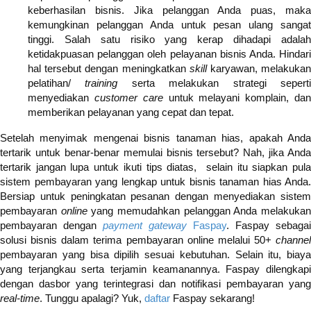
keberhasilan bisnis. Jika pelanggan Anda puas, maka
kemungkinan pelanggan Anda untuk pesan ulang sangat
tinggi. Salah satu risiko yang kerap dihadapi adalah
ketidakpuasan pelanggan oleh pelayanan bisnis Anda. Hindari
hal tersebut dengan meningkatkan
skill
karyawan, melakuka
pelatihan/
training
serta melakukan strategi sepert
menyediakan
customer care
untuk melayani komplain, da
memberikan pelayanan yang cepat dan tepat.
Setelah menyimak
mengenai bisnis tanaman hias, apakah And
tertarik untuk benar-benar memulai bisnis tersebut? Nah, jika Anda
tertarik jangan lupa untuk ikuti tips diatas, selain itu siapkan pula
sistem pembayaran yang lengkap untuk bisnis tanaman hias Anda.
Bersiap untuk peningkatan pesanan dengan menyediakan sistem
pembayaran
online
yang memudahkan pelanggan Anda melakuka
pembayaran dengan
payment gateway
Faspay
. Faspay sebagai
solusi bisnis dalam terima pembayaran online melalui 50+
channel
pembayaran yang bisa dipilih sesuai kebutuhan. Selain itu, biaya
yang terjangkau serta terjamin keamanannya. Faspay dilengkapi
dengan dasbor yang terintegrasi dan notifikasi pembayaran yang
real-time
. Tunggu apalagi? Yuk,
daftar
Faspay sekarang!