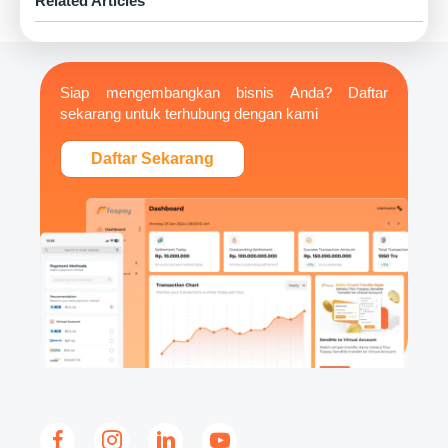
Related Articles
Siap mengembangkan bisnis Anda? Daftar
sekarang untuk terhubung dengan kami
Daftar Sekarang