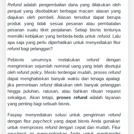
Refund
adalah pengembalian dana yang dilakukan oleh
penjual yang disebabkan berbagai macam alasan yang
diajukan oleh pembeli. Alasan tersebut dapat berupa
produk yang tidak sesuai pesanan atau pembatalan
pesanan suatu tiket perjalanan. Setiap bisnis tentunya
memiliki kebijakan yang berbeda-beda untuk
refund
. Lalu
apa saja yang perlu diperhatikan untuk menyediakan fitur
refund
bagi pelanggan?
Pebisnis umumnya melakukan
refund
dengan
mengirimkan sejumlah nominal uang yang telah disetujui
oleh
refund policy
. Meski terdengar mudah, proses
refund
dapat menghabiskan banyak waktu dan tenaga apalagi
jika permintaan
refund
dilakukan oleh banyak pelanggan
hingga puluhan, ratusan, atau bahkan ribuan request
sekaligus. Akan tetapi,
proses refund
adalah layanan
yang penting bagi sebuah bisnis.
Faspay menyediakan solusi untuk pengiriman
refund
dengan fitur
paycheck
yang dapat bisnis Anda gunakan
untuk memproses
refund
dengan cepat dan mudah. Fitur
paycheck
ini memungkinkan Anda untuk mentransfer