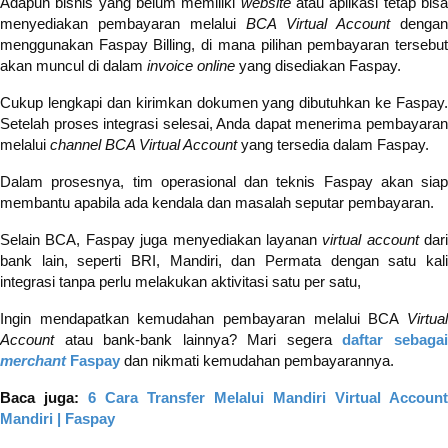
Adapun bisnis yang belum memiliki
website
atau aplikasi tetap bis
menyediakan pembayaran melalui
BCA Virtual Account
dengan
menggunakan Faspay Billing, di mana pilihan pembayaran tersebut
akan muncul di dalam
invoice online
yang disediakan Faspay.
Cukup lengkapi dan kirimkan dokumen yang dibutuhkan ke Faspay.
Setelah proses integrasi selesai, Anda dapat menerima pembayaran
melalui
channel
BCA Virtual Account
yang tersedia dalam Faspay.
Dalam prosesnya, tim operasional dan teknis Faspay akan siap
membantu apabila ada kendala dan masalah seputar pembayaran.
Selain BCA, Faspay juga menyediakan layanan
virtual account
dari
bank lain, seperti BRI, Mandiri, dan Permata dengan satu kali
integrasi tanpa perlu melakukan aktivitasi satu per satu,
Ingin mendapatkan kemudahan pembayaran melalui BCA
Virtual
Account
atau bank-bank lainnya? Mari segera
daftar sebaga
merchant
Faspay
dan nikmati kemudahan pembayarannya.
Baca juga:
6 Cara Transfer Melalui Mandiri Virtual Account
Mandiri | Faspay