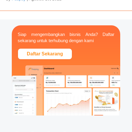
Siap mengembangkan bisnis Anda? Daftar
sekarang untuk terhubung dengan kami
Daftar Sekarang