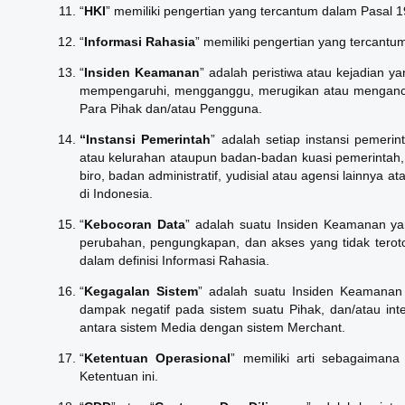
“
HKI
” memiliki pengertian yang tercantum dalam Pasal 19
“
Informasi Rahasia
” memiliki pengertian yang tercantum
“
Insiden Keamana
n
” adalah peristiwa atau kejadian ya
mempengaruhi, mengganggu, merugikan atau menganc
Para Pihak dan/atau Pengguna.
“Instansi Pemerintah
” adalah setiap instansi pemerin
atau kelurahan ataupun badan-badan kuasi pemerintah, 
biro, badan administratif, yudisial atau agensi lainnya 
di Indonesia.
“
Kebocoran
Data
” adalah suatu Insiden Keamanan ya
perubahan, pengungkapan, dan akses yang tidak teroto
dalam definisi Informasi Rahasia.
“
Kegagalan Sistem
” adalah suatu Insiden Keamanan
dampak negatif pada sistem suatu Pihak, dan/atau int
antara sistem Media dengan sistem Merchant.
“
Ketentuan Operasional
” memiliki arti sebagaimana
Ketentuan ini.