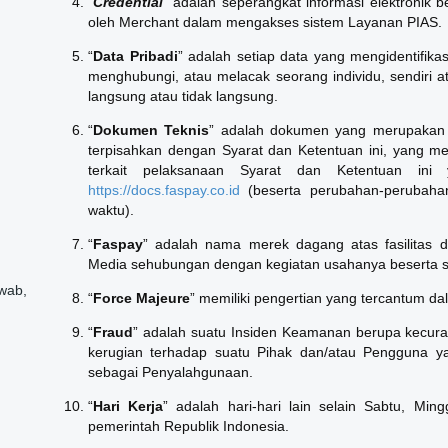
"
Credential
” adalah seperangkat informasi elektronik b
oleh Merchant dalam mengakses sistem Layanan PIAS.
“
Data Pribadi
” adalah setiap data yang mengidentifika
menghubungi, atau melacak seorang individu, sendiri a
langsung atau tidak langsung.
“
Dokumen Teknis
” adalah dokumen yang merupakan 
terpisahkan dengan Syarat dan Ketentuan ini, yang me
terkait pelaksanaan Syarat dan Ketentuan ini 
https://docs.faspay.co.id
(beserta perubahan-perubahan
waktu).
“
Faspay
” adalah nama merek dagang atas fasilitas d
Media sehubungan dengan kegiatan usahanya beserta s
wab,
“
Force Majeure
” memiliki pengertian yang tercantum dal
“
Fraud
” adalah suatu Insiden Keamanan berupa kecur
kerugian terhadap suatu Pihak dan/atau Pengguna ya
sebagai Penyalahgunaan.
“
Hari
Kerja
” adalah hari-hari lain selain Sabtu, Min
pemerintah Republik Indonesia.