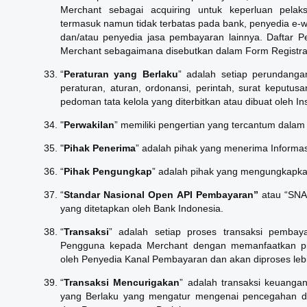
Merchant sebagai acquiring untuk keperluan pela
termasuk namun tidak terbatas pada bank, penyedia e-wa
dan/atau penyedia jasa pembayaran lainnya. Daftar P
Merchant sebagaimana disebutkan dalam Form Registra
“
Peraturan yang
Berlaku
” adalah setiap perundang
peraturan, aturan, ordonansi, perintah, surat keputus
pedoman tata kelola yang diterbitkan atau dibuat oleh I
"
Perwakilan
” memiliki pengertian yang tercantum dalam 
"
Pihak Penerima
” adalah pihak yang menerima Informa
“
Pihak Pengungkap
” adalah pihak yang mengungkapka
“
Standar Nasional Open API Pembayaran”
atau “SNA
yang ditetapkan oleh Bank Indonesia.
“
Transaksi
” adalah setiap proses transaksi pembay
Pengguna kepada Merchant dengan memanfaatkan pil
oleh Penyedia Kanal Pembayaran dan akan diproses leb
“
Transaksi Mencurigakan
” adalah transaksi keuang
yang Berlaku yang mengatur mengenai pencegahan d