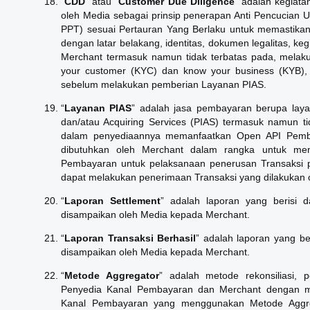
“
CDD
” atau “
Customer Due Diligence
” adalah kegiata
oleh Media sebagai prinsip penerapan Anti Pencucia
PPT) sesuai Pertauran Yang Berlaku untuk memastikan
dengan latar belakang, identitas, dokumen legalitas, keg
Merchant termasuk namun tidak terbatas pada, melakuka
your customer (KYC) dan know your business (KYB)
sebelum melakukan pemberian Layanan PIAS.
“
Layanan PIAS
” adalah jasa pembayaran berupa laya
dan/atau Acquiring Services (PIAS) termasuk namun t
dalam penyediaannya memanfaatkan Open API Pemba
dibutuhkan oleh Merchant dalam rangka untuk me
Pembayaran untuk pelaksanaan penerusan Transaksi p
dapat melakukan penerimaan Transaksi yang dilakukan
“
Laporan Settlement
” adalah laporan yang berisi 
disampaikan oleh Media kepada Merchant.
“
Laporan Transaksi Berhasil
” adalah laporan yang ber
disampaikan oleh Media kepada Merchant.
“
Metode Aggregator
” adalah metode rekonsiliasi, 
Penyedia Kanal Pembayaran dan Merchant dengan m
Kanal Pembayaran yang menggunakan Metode Aggre