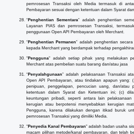
pemrosesan Transaksi oleh Media termasuk di anta
Pembayaran sesuai dengan ketentuan dalam Syarat dan 
“
Penghentian Sementara
” adalah penghentian sem
Layanan PIAS dan pemrosesan Transaksi, termasuk
penggunaan Open API Pembayaran oleh Merchant.
“
Penghentian
Permanen
” adalah penghentian secara
kepada Merchant yang berdampak terhadap pengakhiran
"
Pengguna
" adalah setiap pihak yang melakukan p
Merchant atas pembelian suatu barang dan/atau jasa
“
Penyalahgunaan
” adalah pelaksanaan Transaksi ata
Open API Pembayaran, atau tindakan apapun yang: (a
penipuan, penggelapan, pencucian uang, dan/atau 
ketentuan dalam Syarat dan Ketentuan ini; (c) di
keuntungan pribadi, seperti antara lain pelaksanaan 
kerugian atau berpotensi menyebabkan kerugian mat
Pengguna, karena dilakukan dengan itikad buruk unt
pemrosesan Transaksi yang dimiliki Media.
"
Penyedia Kanal Pembayaran
" adalah badan usaha s
macam pilihan metode/kanal pembayaran, dan telah bek