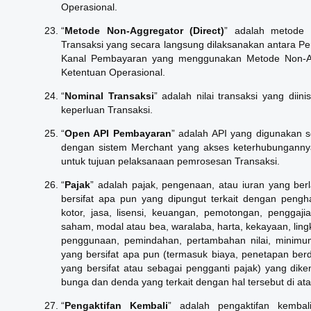
Operasional.
“
Metode Non-Aggregator (Direct)
” adalah metode r
Transaksi yang secara langsung dilaksanakan antara 
Kanal Pembayaran yang menggunakan Metode Non-Agg
Ketentuan Operasional.
“
Nominal Transaksi
” adalah nilai transaksi yang diin
keperluan Transaksi.
“
Open
API
Pembayaran
” adalah API yang digunakan s
dengan sistem Merchant yang akses keterhubungannya
untuk tujuan pelaksanaan pemrosesan Transaksi.
“
Pajak
” adalah pajak, pengenaan, atau iuran yang ber
bersifat apa pun yang dipungut terkait dengan peng
kotor, jasa, lisensi, keuangan, pemotongan, penggaj
saham, modal atau bea, waralaba, harta, kekayaan, lingk
penggunaan, pemindahan, pertambahan nilai, minimum,
yang bersifat apa pun (termasuk biaya, penetapan berd
yang bersifat atau sebagai pengganti pajak) yang dike
bunga dan denda yang terkait dengan hal tersebut di ata
“
Pengaktifan Kembali
” adalah pengaktifan kemb