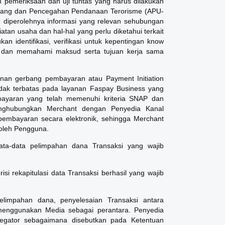
n pemeriksaan dan uji tuntas yang harus dilakukan
n Uang dan Pencegahan Pendanaan Terorisme (APU-
 diperolehnya informasi yang relevan sehubungan
iatan usaha dan hal-hal yang perlu diketahui terkait
n identifikasi, verifikasi untuk kepentingan know
, dan memahami maksud serta tujuan kerja sama
nan gerbang pembayaran atau Payment Initiation
idak terbatas pada layanan Faspay Business yang
yaran yang telah memenuhi kriteria SNAP dan
nghubungkan Merchant dengan Penyedia Kanal
embayaran secara elektronik, sehingga Merchant
 oleh Pengguna.
data-data pelimpahan dana Transaksi yang wajib
isi rekapitulasi data Transaksi berhasil yang wajib
pelimpahan dana, penyelesaian Transaksi antara
enggunakan Media sebagai perantara. Penyedia
gator sebagaimana disebutkan pada Ketentuan