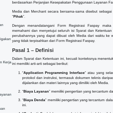
berdasarkan Perjanjian Kesepakatan Penggunaan Layanan Fa
Media dan Merchant secara bersama-sama disebut sebagai 
“
Pihak
”.
an
Dengan menandatangani Form Registrasi Faspay maka 
memahami dan menyetujui seluruh isi Syarat dan Ketentuan 
perubahannya yang dapat dibuat oleh Media dari waktu ke 
rigakan
yang tidak terpisahkan dari Form Registrasi Faspay.
Pasal 1 – Definisi
Dalam Syarat dan Ketentuan ini, kecuali konteksnya menentu
n Kerja
ini memiliki arti-arti sebagai berikut:
“
Application Programming Interface
” atau yang sela
protokol dan instruksi, termasuk dokumen teknis daripa
dijalankan dan materi lainnya yang dimiliki oleh Media.
“
Biaya Layanan
” memiliki pengertian yang tercantum da
Layanan
“
Biaya Denda
” memiliki pengertian yang tercantum dala
ini.
uan