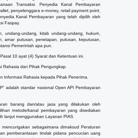
ksanaan Transaksi. Penyedia Kanal Pembayaran
llet, penyelenggara e-money, retail payment point,
enyedia Kanal Pembayaran yang telah dipilih oleh
si Faspay.
an, undang-undang, kitab undang-undang, hukum,
an, amar putusan, penetapan, putusan, keputusan,
nstansi Pemerintah apa pun.
Pasal 10 ayat (4) Syarat dan Ketentuan ini.
si Rahasia dari Pihak Pengungkap.
n Informasi Rahasia kepada Pihak Penerima.
P” adalah standar nasional Open API Pembayaran
aran barang dan/atau jasa yang dilakukan oleh
ihan metode/kanal pembayaran yang disediakan
ih lanjut menggunakan Layanan PIAS.
an mencurigakan sebagaimana dimaksud Peraturan
an pemberantasan tindak pidana pencucian uang