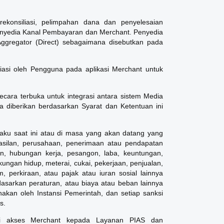
ekonsiliasi, pelimpahan dana dan penyelesaian
Penyedia Kanal Pembayaran dan Merchant. Penyedia
regator (Direct) sebagaimana disebutkan pada
isiasi oleh Pengguna pada aplikasi Merchant untuk
ecara terbuka untuk integrasi antara sistem Media
 diberikan berdasarkan Syarat dan Ketentuan ini
laku saat ini atau di masa yang akan datang yang
hasilan, perusahaan, penerimaan atau pendapatan
ian, hubungan kerja, pesangon, laba, keuntungan,
ungan hidup, meterai, cukai, pekerjaan, penjualan,
 perkiraan, atau pajak atau iuran sosial lainnya
asarkan peraturan, atau biaya atau beban lainnya
nakan oleh Instansi Pemerintah, dan setiap sanksi
s.
ali akses Merchant kepada Layanan PIAS dan