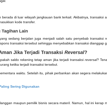
gal.
 berada di luar wilayah jangkauan bank terkait. Akibatnya, transaksi ak
masukkan kode transfer.
u Tagihan Lain
 yang sedang berjalan juga menjadi salah satu penyebab transaksi
r
pons transaksi tersebut sehingga menyebabkan transaksi dianggap g
Aman Jika Terjadi Transaksi
Reversal
?
akah saldo rekening tetap aman jika terjadi transaksi
reversal
? Ten
rang ketika terjadi transaksi tersebut.
sementara waktu. Setelah itu, pihak perbankan akan segera melaku
Paling Sering Digunakan
anggan maupun pemilik bisnis secara materil. Namun, hal ini kerap