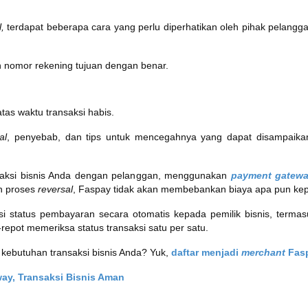
l,
terdapat beberapa cara yang perlu diperhatikan oleh pihak pelangga
nomor rekening tujuan dengan benar.
s waktu transaksi habis.
al
, penyebab, dan tips untuk mencegahnya yang dapat disampaik
saksi bisnis Anda dengan pelanggan, menggunakan
payment gatew
an proses
reversal
, Faspay tidak akan membebankan biaya apa pun kep
si status pembayaran secara otomatis kepada pemilik bisnis, terma
repot memeriksa status transaksi satu per satu.
ebutuhan transaksi bisnis Anda? Yuk,
daftar menjadi
merchant
Fas
ay, Transaksi Bisnis Aman