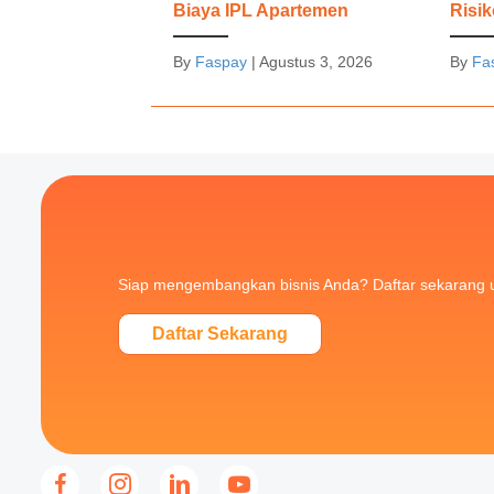
Biaya IPL Apartemen
Risi
By
Faspay
|
Agustus 3, 2026
By
Fa
Siap mengembangkan bisnis Anda? Daftar sekarang 
Daftar Sekarang