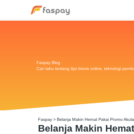
Faspay Blog
Cari tahu tentang tips bisnis online, teknologi pem
Faspay
>
Belanja Makin Hemat Pakai Promo Akula
Belanja Makin Hemat