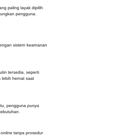
ng paling layak dipilih.
untungkan pengguna.
engan sistem keamanan
.
tin tersedia, seperti
 lebih hemat saat
 itu, pengguna
punya
kebutuhan.
a
online
tanpa prosedur