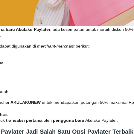
a baru Akulaku Paylater
, ada kesempatan untuk meraih diskon 50% 
.
dapat digunakan di
merchant-merchant
berikut:
ra
udah:
ucher
AKULAKUNEW
untuk mendapatkan potongan 50% maksimal Rp5
hari.
tuk
transaksi pertama
oleh
pengguna baru
Akulaku Paylater.
Paylater Jadi Salah Satu Opsi Paylater Terbai