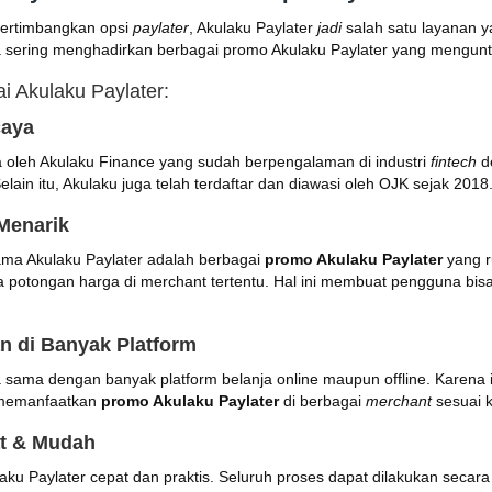
ertimbangkan opsi
paylater
, Akulaku Paylater
jadi
salah satu layanan ya
juga sering menghadirkan berbagai promo Akulaku Paylater yang meng
i Akulaku Paylater:
caya
la oleh Akulaku Finance yang sudah berpengalaman di industri
fintech
d
elain itu, Akulaku juga telah terdaftar dan diawasi oleh OJK sejak 2018
Menarik
tama Akulaku Paylater adalah berbagai
promo Akulaku Paylater
yang ru
a potongan harga di merchant tertentu. Hal ini membuat pengguna bisa
n di Banyak Platform
a sama dengan banyak platform belanja online maupun offline. Karena
uk memanfaatkan
promo Akulaku Paylater
di berbagai
merchant
sesuai 
at & Mudah
aku Paylater cepat dan praktis. Seluruh proses dapat dilakukan secar