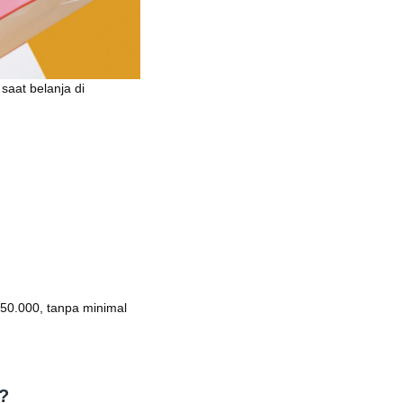
saat belanja di
0.000, tanpa minimal
k?