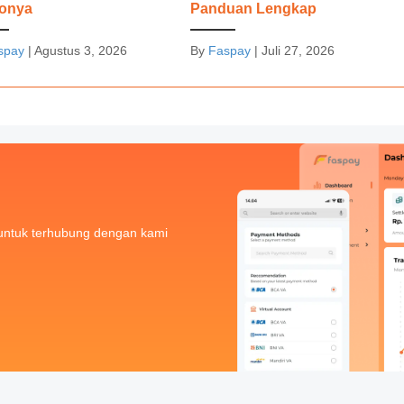
konya
Panduan Lengkap
spay
|
Agustus 3, 2026
By
Faspay
|
Juli 27, 2026
untuk terhubung dengan kami