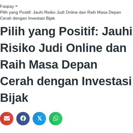
>
Faspay
Pilih yang Positif: Jauhi Risiko Judi Online dan Raih Masa Depan
Cerah dengan Investasi Bijak
Pilih yang Positif: Jauhi
Risiko Judi Online dan
Raih Masa Depan
Cerah dengan Investasi
Bijak
𝕏