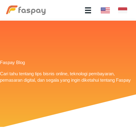
Faspay Blog
Cari tahu tentang tips bisnis online, teknologi pembayaran,
pemasaran digital, dan segala yang ingin diketahui tentang Faspay