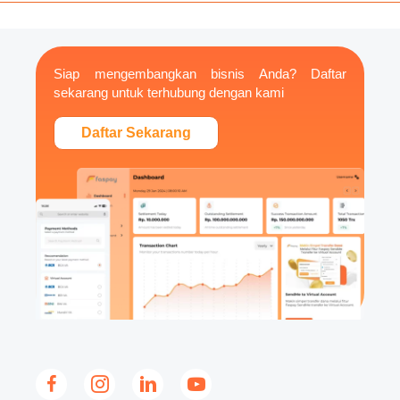
Siap mengembangkan bisnis Anda? Daftar
sekarang untuk terhubung dengan kami
Daftar Sekarang