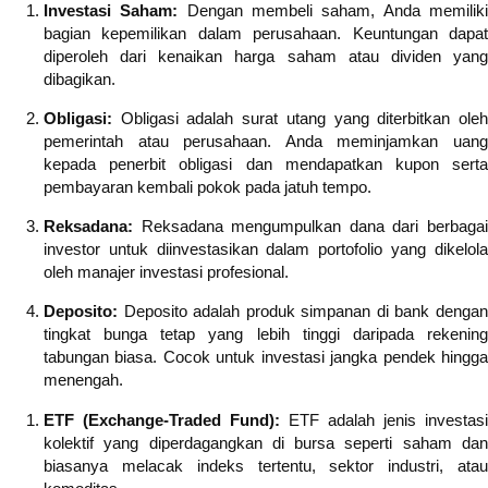
Investasi Saham:
Dengan membeli saham, Anda memilik
bagian kepemilikan dalam perusahaan. Keuntungan dapat
diperoleh dari kenaikan harga saham atau dividen yang
dibagikan.
Obligasi:
Obligasi adalah surat utang yang diterbitkan oleh
pemerintah atau perusahaan. Anda meminjamkan uang
kepada penerbit obligasi dan mendapatkan kupon serta
pembayaran kembali pokok pada jatuh tempo.
Reksadana:
Reksadana mengumpulkan dana dari berbagai
investor untuk diinvestasikan dalam portofolio yang dikelola
oleh manajer investasi profesional.
Deposito:
Deposito adalah produk simpanan di bank dengan
tingkat bunga tetap yang lebih tinggi daripada rekening
tabungan biasa. Cocok untuk investasi jangka pendek hingga
menengah.
ETF (Exchange-Traded Fund):
ETF adalah jenis investasi
kolektif yang diperdagangkan di bursa seperti saham dan
biasanya melacak indeks tertentu, sektor industri, atau