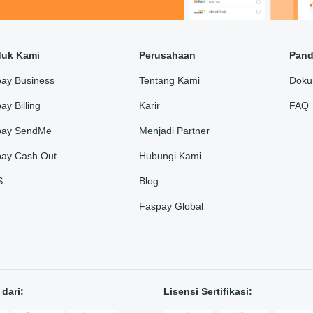
duk Kami
Perusahaan
Pan
ay Business
Tentang Kami
Doku
ay Billing
Karir
FAQ
pay SendMe
Menjadi Partner
ay Cash Out
Hubungi Kami
S
Blog
Faspay Global
dari:
Lisensi Sertifikasi: