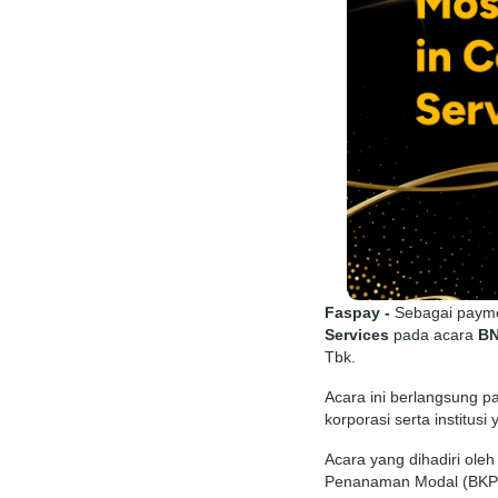
Faspay -
Sebagai payme
Services
pada acara
BN
Tbk.
Acara ini berlangsung p
korporasi serta institus
Acara yang dihadiri ole
Penanaman Modal (BK