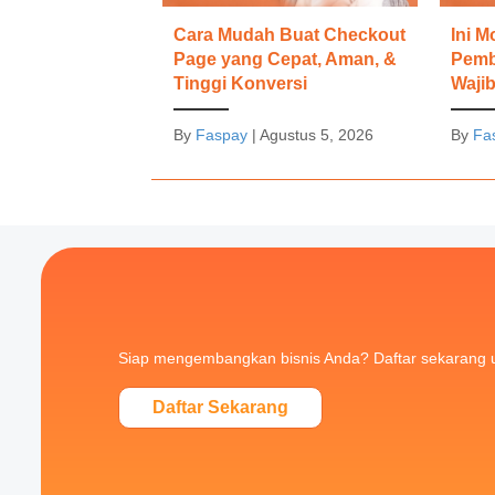
Cara Mudah Buat Checkout
Ini 
Page yang Cepat, Aman, &
Pemb
Tinggi Konversi
Wajib
By
Faspay
|
Agustus 5, 2026
By
Fa
Siap mengembangkan bisnis Anda? Daftar sekarang 
Daftar Sekarang