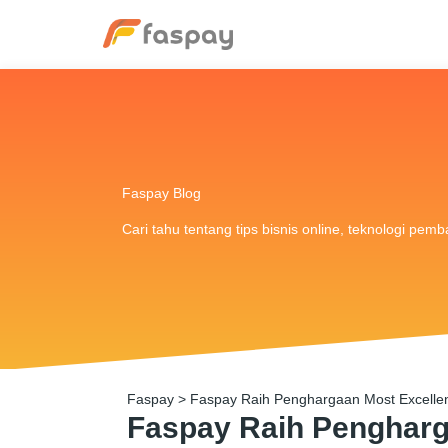
Faspay Blog
Cari tahu tentang tips bisnis online, teknologi pem
Faspay
>
Faspay Raih Penghargaan Most Excellent 
Faspay Raih Pengharga