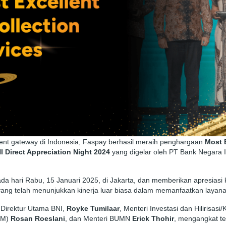
nt gateway di Indonesia, Faspay berhasil meraih penghargaan
Most E
I Direct Appreciation Night 2024
yang digelar oleh PT Bank Negara 
ada hari Rabu, 15 Januari 2025, di Jakarta, dan memberikan apresias
i yang telah menunjukkan kinerja luar biasa dalam memanfaatkan layana
h Direktur Utama BNI,
Royke Tumilaar
, Menteri Investasi dan Hilirisas
PM)
Rosan Roeslani
, dan Menteri BUMN
Erick Thohir
, mengangkat te