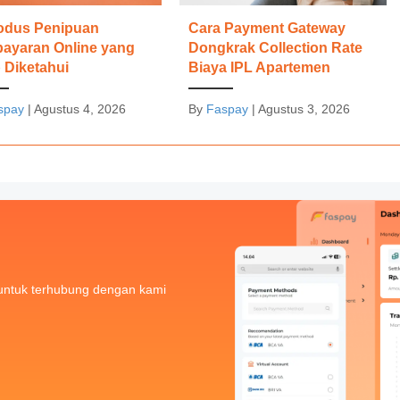
Modus Penipuan
Cara Payment Gateway
ayaran Online yang
Dongkrak Collection Rate
 Diketahui
Biaya IPL Apartemen
spay
|
Agustus 4, 2026
By
Faspay
|
Agustus 3, 2026
untuk terhubung dengan kami