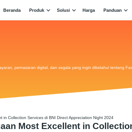
Beranda
Produk
Solusi
Harga
Panduan
bayaran, pemasaran digital, dan segala yang ingin diketahui tentang Fa
in Collection Services di BNI Direct Appreciation Night 2024
an Most Excellent in Collectio