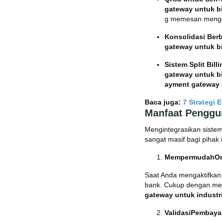
gateway untuk b
g memesan meng
Konsolidasi Ber
gateway untuk b
Sistem Split Bill
gateway untuk b
ayment gateway 
Baca juga:
7 Strategi 
Manfaat Penggu
Mengintegrasikan siste
sangat masif bagi pihak 
MempermudahOra
Saat Anda mengaktifka
bank. Cukup dengan m
gateway untuk industr
ValidasiPembaya