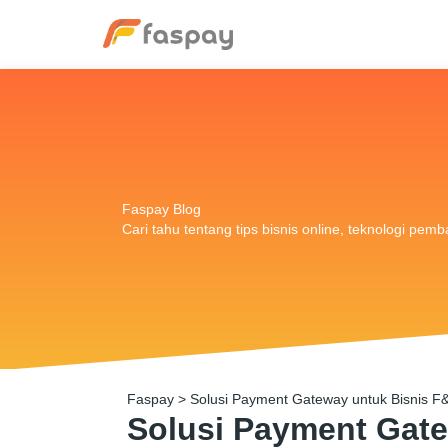
Faspay Blog
Cari tahu tentang tips bisnis online, teknologi pem
Faspay
>
Solusi Payment Gateway untuk Bisnis F
Solusi Payment Gat