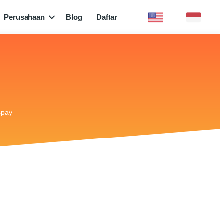
Perusahaan
Blog
Daftar
spay