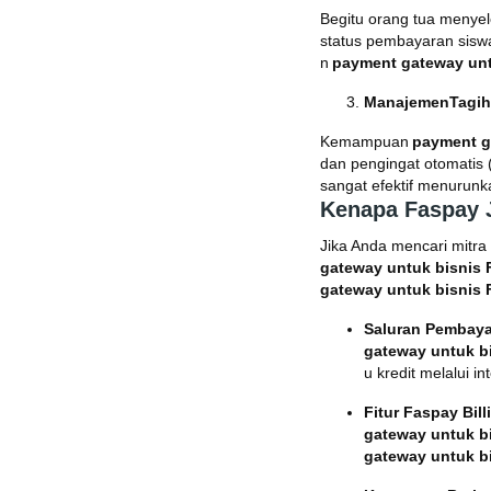
Begitu orang tua menyel
status pembayaran siswa
n
payment gateway unt
ManajemenTagiha
Kemampuan
payment g
dan pengingat otomatis 
sangat efektif menurunk
Kenapa Faspay J
Jika Anda mencari mitra
gateway untuk bisnis
gateway untuk bisnis
Saluran Pembaya
gateway untuk b
u kredit melalui in
Fitur Faspay Bill
gateway untuk b
gateway untuk b