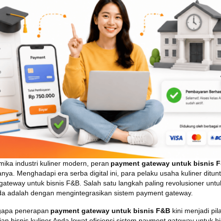
mika industri kuliner modern, peran
payment gateway untuk bisnis 
anya.
Menghadapi era serba digital ini, para pelaku usaha kuliner ditunt
teway untuk bisnis F&B. Salah satu langkah paling revolusioner unt
nda adalah dengan mengintegrasikan sistem payment gateway.
gapa penerapan
payment gateway untuk bisnis F&B
kini menjadi pi
n bisnis kuliner Anda lewat efisiensi sistem payment gateway untuk bi