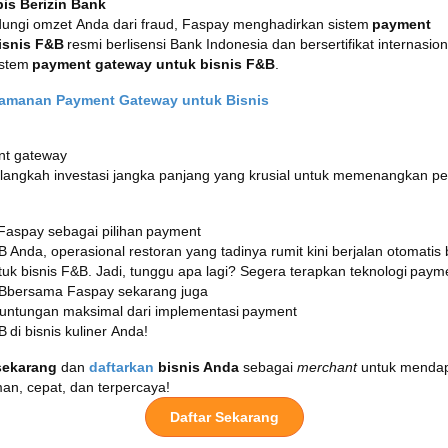
is Berizin Bank
ungi omzet Anda dari fraud, Faspay menghadirkan sistem
payment
isnis F&B
resmi berlisensi Bank Indonesia dan bersertifikat internasion
istem
payment gateway untuk bisnis F&B
.
amanan Payment Gateway untuk Bisnis
t gateway
langkah
investasi
jangka
panjang
yang
krusial
untuk
memenangkan
pe
Faspay
sebagai
pilihan
payment
B
Anda,
operasional
restoran
yang
tadinya
rumit
kini
berjalan
otomatis
tuk
bisnis
F&B
. Jadi,
tunggu
apa
lagi
?
Segera
terapkan
teknologi
paym
B
bersama
Faspay
sekarang
juga
untungan
maksimal
dari
implementasi
payment
B
di
bisnis
kuliner
Anda!
sekarang
dan
daftarkan
bisnis Anda
sebagai
merchant
untuk mendap
an, cepat, dan terpercaya!
Daftar Sekarang