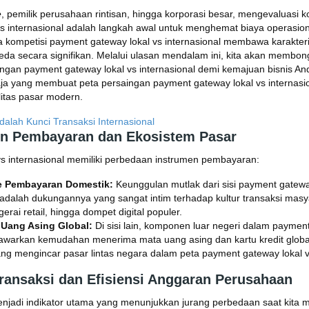
e
, pemilik perusahaan rintisan, hingga korporasi besar, mengevaluasi 
s internasional adalah langkah awal untuk menghemat biaya operasiona
a kompetisi payment gateway lokal vs internasional membawa karakteris
beda secara signifikan. Melalui ulasan mendalam ini, kita akan membon
ingan payment gateway lokal vs internasional demi kemajuan bisnis And
 yang membuat peta persaingan payment gateway lokal vs internasiona
litas pasar modern.
dalah Kunci Transaksi Internasional
en Pembayaran dan Ekosistem Pasar
s internasional
memiliki perbedaan instrumen pembayaran:
e Pembayaran Domestik:
Keunggulan mutlak dari sisi payment gateway
 adalah dukungannya yang sangat intim terhadap kultur transaksi masya
gerai retail, hingga dompet digital populer.
Uang Asing Global:
Di sisi lain, komponen luar negeri dalam payment
awarkan kemudahan menerima mata uang asing dan kartu kredit global
yang mengincar pasar lintas negara dalam peta payment gateway lokal vs
Transaksi dan Efisiensi Anggaran Perusahaan
menjadi indikator utama yang menunjukkan jurang perbedaan saat kita m