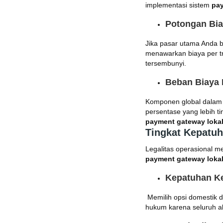
implementasi sistem
pay
Potongan Bi
Jika pasar utama Anda 
menawarkan biaya per tr
tersembunyi.
Beban Biaya L
Komponen global dalam
persentase yang lebih t
payment gateway lokal 
Tingkat Kepatu
Legalitas operasional 
payment gateway lokal
Kepatuhan Ke
Memilih opsi domestik 
hukum karena seluruh ak