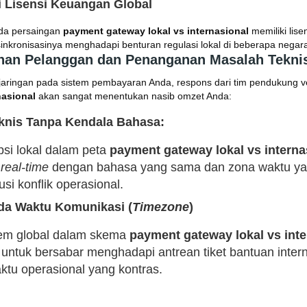
i Lisensi Keuangan Global
ada persaingan
payment gateway lokal vs internasional
memiliki lise
sinkronisasinya menghadapi benturan regulasi lokal di beberapa negara
nan Pelanggan dan Penanganan Masalah Tekni
 jaringan pada sistem pembayaran Anda, respons dari tim pendukung 
nasional
akan sangat menentukan nasib omzet Anda:
nis Tanpa Kendala Bahasa:
psi lokal dalam peta
payment gateway lokal vs interna
n
real-time
dengan bahasa yang sama dan zona waktu y
i konflik operasional.
a Waktu Komunikasi (
Timezone
)
em global dalam skema
payment gateway lokal vs inte
 untuk bersabar menghadapi antrean tiket bantuan intern
tu operasional yang kontras.