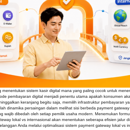
menentukan sistem kasir digital mana yang paling cocok untuk menem
tode pembayaran digital menjadi penentu utama apakah konsumen ak
inggalkan keranjang begitu saja, memilih infrastruktur pembayaran ya
nilah dinamika persaingan dalam melihat sisi berbeda payment gateway l
ng wajib dibedah oleh setiap pemilik usaha modern. Menemukan formul
way lokal vs internasional akan menentukan seberapa efisien jalur dis
langgan Anda melalui optimalisasi sistem payment gateway lokal vs in