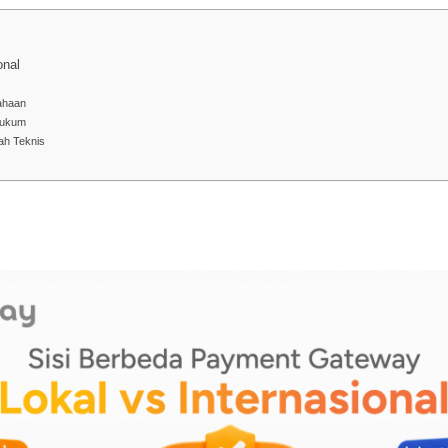
onal
sahaan
Hukum
ah Teknis