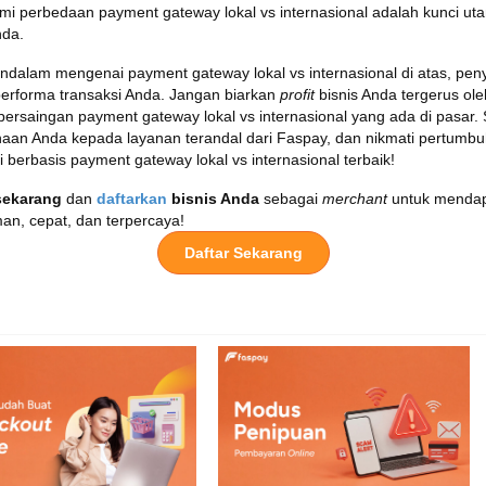
i perbedaan payment gateway lokal vs internasional adalah kunci u
nda.
ndalam mengenai payment gateway lokal vs internasional di atas, pen
performa transaksi Anda. Jangan biarkan
profit
bisnis Anda tergerus ole
 persaingan payment gateway lokal vs internasional yang ada di pasar
haan Anda kepada layanan terandal dari Faspay, dan nikmati pertumbuh
gi berbasis payment gateway lokal vs internasional terbaik!
sekarang
dan
daftarkan
bisnis Anda
sebagai
merchant
untuk mendap
an, cepat, dan terpercaya!
Daftar Sekarang