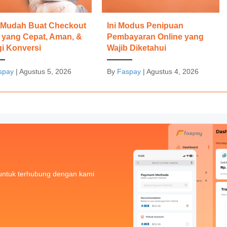
 Mudah Buat Checkout
Ini Modus Penipuan
 yang Cepat, Aman, &
Pembayaran Online yang
gi Konversi
Wajib Diketahui
spay
|
Agustus 5, 2026
By
Faspay
|
Agustus 4, 2026
untuk terhubung dengan kami