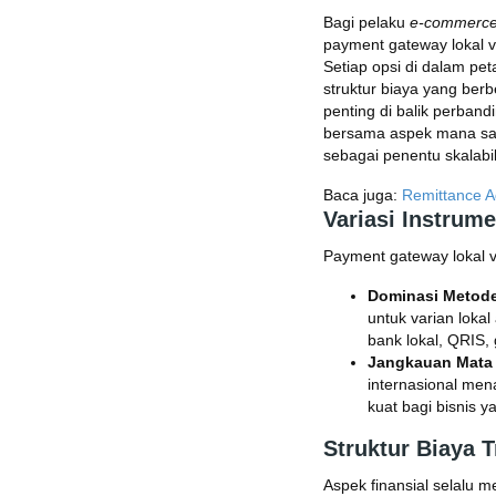
Bagi pelaku
e-commerc
payment gateway lokal v
Setiap opsi di dalam pet
struktur biaya yang ber
penting di balik perband
bersama aspek mana saja
sebagai penentu skalabi
Baca juga:
Remittance A
Variasi Instrum
Payment gateway lokal v
Dominasi Metod
untuk varian lokal
bank lokal, QRIS, 
Jangkauan Mata 
internasional men
kuat bagi bisnis 
Struktur Biaya 
Aspek finansial selalu 