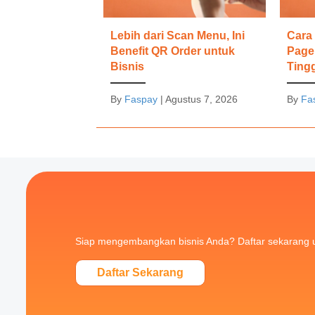
Lebih dari Scan Menu, Ini
Cara
Benefit QR Order untuk
Page
Bisnis
Ting
By
Faspay
|
Agustus 7, 2026
By
Fa
Siap mengembangkan bisnis Anda? Daftar sekarang 
Daftar Sekarang