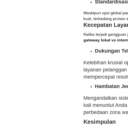
Standardisas
Meskipun opsi global p
kuat, terkadang proses 
Kecepatan Laya
Ketika terjadi gangguan
gateway lokal vs inter
Dukungan Tek
Kelebihan krusial o
layanan pelangga
mempercepat resolus
Hambatan Jed
Mengandalkan sist
kali menuntut Anda
perbedaan zona wak
Kesimpulan