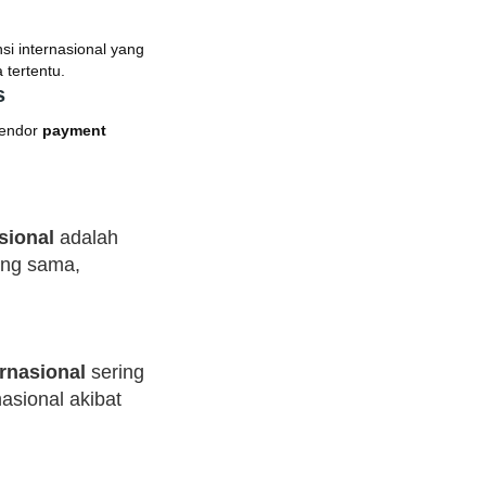
nsi internasional yang
 tertentu.
s
vendor
payment
sional
adalah
ang sama,
rnasional
sering
asional akibat