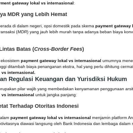
ment gateway lokal vs internasional
:
aya MDR yang Lebih Hemat
berada di dalam negeri, opsi domestik pada skema
payment gateway l
ansaksi (
MDR
) yang jauh lebih murah tanpa adanya beban biaya kon
intas Batas (
Cross-Border Fees
)
 ekosistem
payment gateway lokal vs internasional
umumnya mener
inggi ditambah biaya penanganan ekstra, hal yang perlu dihitung cer
vs internasional.
han Regulasi Keuangan dan Yurisdiksi Hukum
merupakan pilar wajib yang membedakan kenyamanan penggunaan arsite
 vs internasional
untuk jangka panjang:
tat Terhadap Otoritas Indonesi
dalam
payment gateway lokal vs internasional
menjamin platform An
tivitasnya diawasi langsung oleh Bank Indonesia dan lembaga dalam n