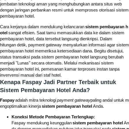
jembatan teknologi aman yang menghubungkan antara situs web
dengan jaringan perbankan resmi untuk memproses otorisasi sistem
pembayaran hotel.
Cara kerjanya dalam mendukung kelancaran
sistem pembayaran h
otel
sangat efisien. Saat tamu memasukkan data ke dalam sistem
pembayaran hotel, data tersebut langsung dienkripsi. Dalam
hitungan detik, payment gateway menyalurkan informasi agar sistem
pembayaran hotel memeriksa ketersediaan dana. Begitu disetujui,
status transaksi pada sistem pembayaran hotel langsung berubah
menjadi "Lunas" secara otomatis. Melalui mekanisasi sistem
pembayaran hotel ini, pemesanan kamar terproses instan tanpa
invervensi manual dari staf hotel.
Kenapa Faspay Jadi Partner Terbaik untuk
Sistem Pembayaran Hotel Anda?
Faspay
adalah mitra teknologi
payment gateway
paling andal untuk m
engoptimalkan kinerja
sistem pembayaran hotel
Anda.
Koneksi Metode Pembayaran Terlengkap:
Faspay mendukung keunggulan
sistem pembayaran hotel
An
da dengan menyediakan puluhan jalur transaksi pada
sistem p