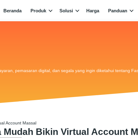
Beranda
Produk
Solusi
Harga
Panduan
bayaran, pemasaran digital, dan segala yang ingin diketahui tentang Fa
ual Account Massal
 Mudah Bikin Virtual Account 