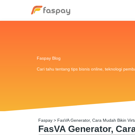
Faspay Blog
Cari tahu tentang tips bisnis online, teknologi pem
Faspay
>
FasVA Generator, Cara Mudah Bikin Virt
FasVA Generator, Cara