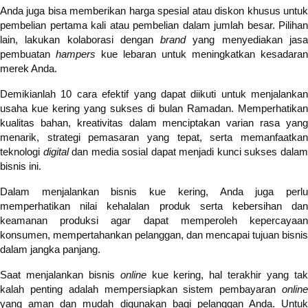
Anda juga bisa memberikan harga spesial atau diskon khusus untuk
pembelian pertama kali atau pembelian dalam jumlah besar. Pilihan
lain, lakukan kolaborasi dengan
brand
yang menyediakan jas
pembuatan
hampers
kue lebaran untuk meningkatkan kesadaran
merek Anda.
Demikianlah 10 cara efektif yang dapat diikuti untuk menjalankan
usaha kue kering yang sukses di bulan
Ramadan
. Memperhatikan
kualitas bahan, kreativitas dalam menciptakan varian rasa yang
menarik, strategi pemasaran yang tepat, serta memanfaatkan
teknologi
digital
dan media sosial dapat menjadi kunci sukses dala
bisnis ini.
Dalam menjalankan bisnis kue kering, Anda juga perlu
memperhatikan nilai kehalalan produk serta kebersihan dan
keamanan produksi agar dapat memperoleh kepercayaan
konsumen, mempertahankan pelanggan, dan mencapai tujuan bisnis
dalam jangka panjang.
Saat menjalankan bisnis
online
kue kering, hal terakhir yang ta
kalah penting adalah mempersiapkan sistem pembayaran
online
yang aman dan mudah digunakan bagi pelanggan Anda. Untuk