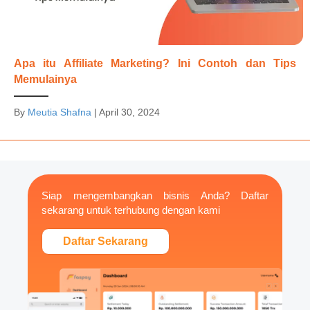
Apa itu Affiliate Marketing? Ini Contoh dan Tips
Memulainya
By
Meutia Shafna
|
April 30, 2024
Siap mengembangkan bisnis Anda? Daftar
sekarang untuk terhubung dengan kami
Daftar Sekarang