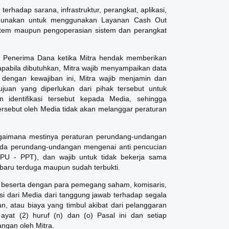
rhadap sarana, infrastruktur, perangkat, aplikasi,
digunakan untuk menggunakan Layanan Cash Out
tem maupun pengoperasian sistem dan perangkat
hak Penerima Dana ketika Mitra hendak memberikan
apabila dibutuhkan, Mitra wajib menyampaikan data
 dengan kewajiban ini, Mitra wajib menjamin dan
juan yang diperlukan dari pihak tersebut untuk
 identifikasi tersebut kepada Media, sehingga
rsebut oleh Media tidak akan melanggar peraturan
gaimana mestinya peraturan perundang-undangan
pada perundang-undangan mengenai anti pencucian
U - PPT), dan wajib untuk tidak bekerja sama
 baru terduga maupun sudah terbukti.
beserta dengan para pemegang saham, komisaris,
iasi dari Media dari tanggung jawab terhadap segala
n, atau biaya yang timbul akibat dari pelanggaran
yat (2) huruf (n) dan (o) Pasal ini dan setiap
ngan oleh Mitra.