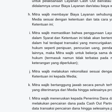
untuk pelaksanaan Layanan Cash Out dan/atau w
didalamnya unsur Biaya Layanan dan/atau biaya w
Mitra wajib membayar Biaya Layanan sehubun
Media sesuai dengan ketentuan dan tata cara y
Ketentuan ini;
Mitra wajib memastikan bahwa penggunaan Lay
dalam Syarat dan Ketentuan ini tidak akan bert
dalam hal terdapat transaksi yang mencurigaka
hukum seperti penipuan, pencucian uang, penda
lainnya, maka Mitra wajib untuk bekerja sama de
hukum (termasuk namun tidak terbatas pada m
keterangan yang diperlukan);
Mitra wajib melakukan rekonsiliasi sesuai deng
Ketentuan ini kepada Media;
Mitra wajib bertanggung jawab secara penuh ter
yang diterimanya dari Media hingga selesainya pr
Mitra wajib meneruskan kepada Penerima Dana dat
melakukan pencairan dana pada Cash Out Partn
data transaksi pencairan dana hingga selesainya 