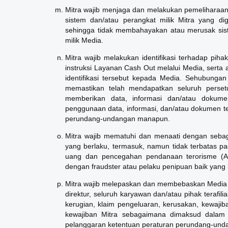
Mitra wajib menjaga dan melakukan pemeliharaan te
sistem dan/atau perangkat milik Mitra yang 
sehingga tidak membahayakan atau merusak sis
milik Media.
Mitra wajib melakukan identifikasi terhadap pi
instruksi Layanan Cash Out melalui Media, serta 
identifikasi tersebut kepada Media. Sehubungan
memastikan telah mendapatkan seluruh persetu
memberikan data, informasi dan/atau dokumen
penggunaan data, informasi, dan/atau dokumen te
perundang-undangan manapun.
Mitra wajib mematuhi dan menaati dengan seba
yang berlaku, termasuk, namun tidak terbatas 
uang dan pencegahan pendanaan terorisme (AP
dengan fraudster atau pelaku penipuan baik yang
Mitra wajib melepaskan dan membebaskan Media 
direktur, seluruh karyawan dan/atau pihak terafil
kerugian, klaim pengeluaran, kerusakan, kewajiba
kewajiban Mitra sebagaimana dimaksud dalam a
pelanggaran ketentuan peraturan perundang-unda