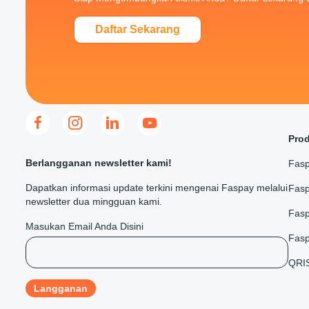
Daftar Sekarang
Pro
Berlangganan newsletter kami!
Fasp
Dapatkan informasi update terkini mengenai Faspay melalui
Fasp
newsletter dua mingguan kami.
Fas
Masukan Email Anda Disini
Fasp
QRI