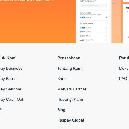
duk Kami
Perusahaan
Pan
ay Business
Tentang Kami
Doku
ay Billing
Karir
FAQ
pay SendMe
Menjadi Partner
ay Cash Out
Hubungi Kami
S
Blog
Faspay Global