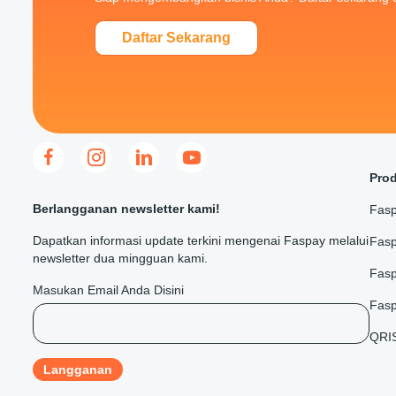
Daftar Sekarang
Pro
Berlangganan newsletter kami!
Fasp
Dapatkan informasi update terkini mengenai Faspay melalui
Fasp
newsletter dua mingguan kami.
Fas
Masukan Email Anda Disini
Fasp
QRI