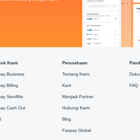
duk Kami
Perusahaan
Pan
ay Business
Tentang Kami
Doku
ay Billing
Karir
FAQ
pay SendMe
Menjadi Partner
ay Cash Out
Hubungi Kami
S
Blog
Faspay Global