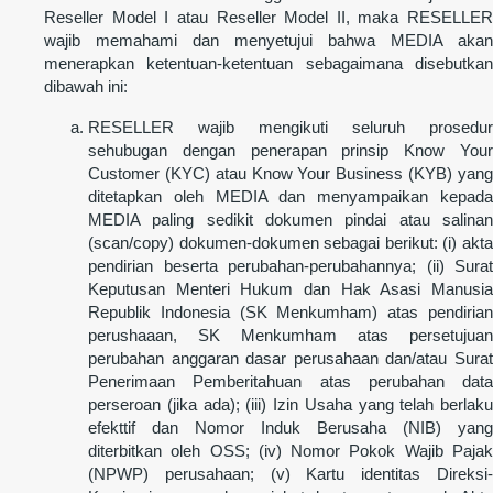
Reseller Model I atau Reseller Model II, maka RESELLER
wajib memahami dan menyetujui bahwa MEDIA akan
menerapkan ketentuan-ketentuan sebagaimana disebutkan
dibawah ini:
RESELLER wajib mengikuti seluruh prosedur
sehubugan dengan penerapan prinsip Know Your
Customer (KYC) atau Know Your Business (KYB) yang
ditetapkan oleh MEDIA dan menyampaikan kepada
MEDIA paling sedikit dokumen pindai atau salinan
(scan/copy) dokumen-dokumen sebagai berikut: (i) akta
pendirian beserta perubahan-perubahannya; (ii) Surat
Keputusan Menteri Hukum dan Hak Asasi Manusia
Republik Indonesia (SK Menkumham) atas pendirian
perushaaan, SK Menkumham atas persetujuan
perubahan anggaran dasar perusahaan dan/atau Surat
Penerimaan Pemberitahuan atas perubahan data
perseroan (jika ada); (iii) Izin Usaha yang telah berlaku
efekttif dan Nomor Induk Berusaha (NIB) yang
diterbitkan oleh OSS; (iv) Nomor Pokok Wajib Pajak
(NPWP) perusahaan; (v) Kartu identitas Direksi-