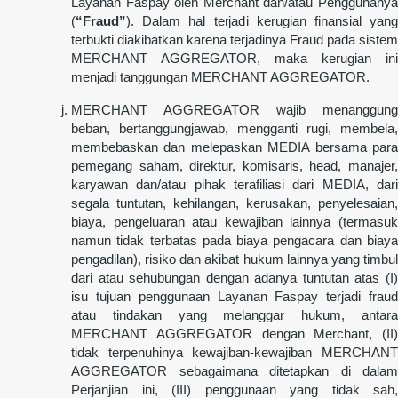
Layanan Faspay oleh Merchant dan/atau Penggunanya
(
“Fraud”
). Dalam hal terjadi kerugian finansial yang
terbukti diakibatkan karena terjadinya Fraud pada sistem
MERCHANT AGGREGATOR, maka kerugian ini
menjadi tanggungan MERCHANT AGGREGATOR.
MERCHANT AGGREGATOR wajib menanggung
beban, bertanggungjawab, mengganti rugi, membela,
membebaskan dan melepaskan MEDIA bersama para
pemegang saham, direktur, komisaris, head, manajer,
karyawan dan/atau pihak terafiliasi dari MEDIA, dari
segala tuntutan, kehilangan, kerusakan, penyelesaian,
biaya, pengeluaran atau kewajiban lainnya (termasuk
namun tidak terbatas pada biaya pengacara dan biaya
pengadilan), risiko dan akibat hukum lainnya yang timbul
dari atau sehubungan dengan adanya tuntutan atas (I)
isu tujuan penggunaan Layanan Faspay terjadi fraud
atau tindakan yang melanggar hukum, antara
MERCHANT AGGREGATOR dengan Merchant, (II)
tidak terpenuhinya kewajiban-kewajiban MERCHANT
AGGREGATOR sebagaimana ditetapkan di dalam
Perjanjian ini, (III) penggunaan yang tidak sah,