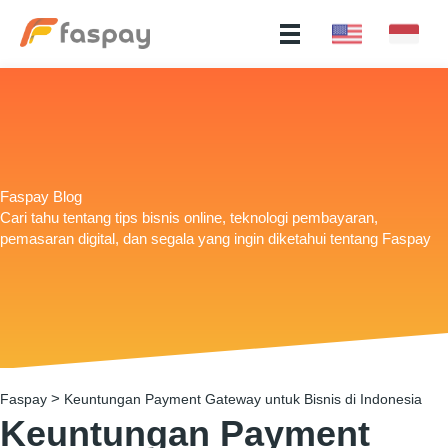
Faspay Blog
Cari tahu tentang tips bisnis online, teknologi pembayaran,
pemasaran digital, dan segala yang ingin diketahui tentang Faspay
>
Faspay
Keuntungan Payment Gateway untuk Bisnis di Indonesia
Keuntungan Payment