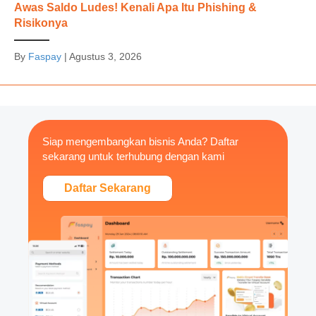
Awas Saldo Ludes! Kenali Apa Itu Phishing &
Risikonya
By
Faspay
|
Agustus 3, 2026
Siap mengembangkan bisnis Anda? Daftar
sekarang untuk terhubung dengan kami
Daftar Sekarang