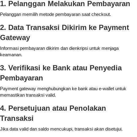
1. Pelanggan Melakukan Pembayaran
Pelanggan memilih metode pembayaran saat checkout.
2. Data Transaksi Dikirim ke Payment
Gateway
Informasi pembayaran dikirim dan dienkripsi untuk menjaga
keamanan.
3. Verifikasi ke Bank atau Penyedia
Pembayaran
Payment gateway menghubungkan ke bank atau e-wallet untuk
memastikan transaksi valid.
4. Persetujuan atau Penolakan
Transaksi
Jika data valid dan saldo mencukupi, transaksi akan disetujui.