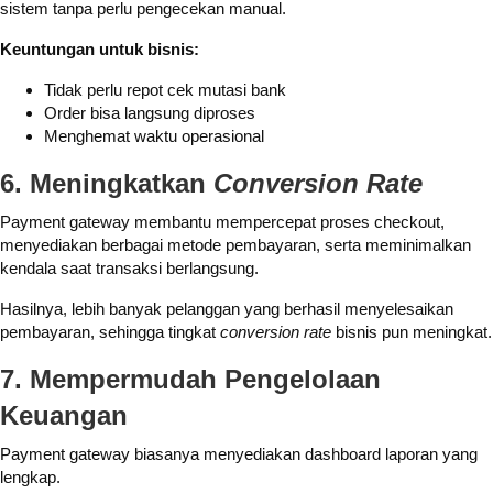
sistem tanpa perlu pengecekan manual.
Keuntungan untuk bisnis:
Tidak perlu repot cek mutasi bank
Order bisa langsung diproses
Menghemat waktu operasional
6. Meningkatkan
Conversion Rate
Payment gateway membantu mempercepat proses checkout,
menyediakan berbagai metode pembayaran, serta meminimalkan
kendala saat transaksi berlangsung.
Hasilnya, lebih banyak pelanggan yang berhasil menyelesaikan
pembayaran, sehingga tingkat
conversion rate
bisnis pun meningkat.
7. Mempermudah Pengelolaan
Keuangan
Payment gateway biasanya menyediakan dashboard laporan yang
lengkap.