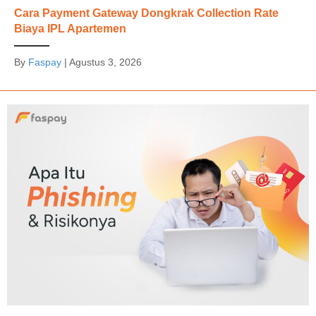
Cara Payment Gateway Dongkrak Collection Rate
Biaya IPL Apartemen
By
Faspay
|
Agustus 3, 2026