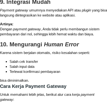
9. Integrasi Mudah
Payment gateway
umumnya menyediakan API atau
plugin
yang bisa
langsung diintegrasikan ke website atau aplikasi.
Artinya:
Dengan
payment gateway
, Anda tidak perlu membangun sistem
pembayaran dari nol, sehingga lebih hemat waktu dan biaya.
10. Mengurangi
Human Error
Karena sistem berjalan otomatis, risiko kesalahan seperti:
Salah cek transfer
Salah input data
Terlewat konfirmasi pembayaran
bisa diminimalkan.
Cara Kerja Payment Gateway
Untuk memahami lebih jelas, berikut alur cara kerja
payment
gateway
: