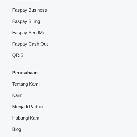
Faspay Business
Faspay Billing
Faspay SendMe
Faspay Cash Out
QRIS
Perusahaan
Tentang Kami
Karir
Menjadi Partner
Hubungi Kami
Blog