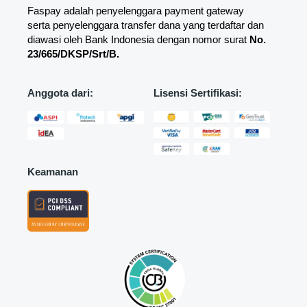
Faspay adalah penyelenggara payment gateway
serta penyelenggara transfer dana yang terdaftar dan
diawasi oleh Bank Indonesia dengan nomor surat
No.
23/665/DKSP/Srt/B.
Anggota dari:
Lisensi Sertifikasi:
Keamanan