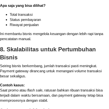
Apa saja yang bisa dilihat?
Total transaksi
Status pembayaran
Riwayat penjualan
Ini membantu bisnis mengelola keuangan dengan lebih rapi tanpa
pencatatan manual.
8. Skalabilitas untuk Pertumbuhan
Bisnis
Seiring bisnis berkembang, jumlah transaksi pasti meningkat.
Payment gateway dirancang untuk menangani volume transaksi
besar sekaligus.
Contoh kasus:
Saat promo atau
flash sale
, ratusan bahkan ribuan transaksi bisa
terjadi dalam waktu bersamaan, dan payment gateway tetap bisa
memprosesnya dengan stabil.