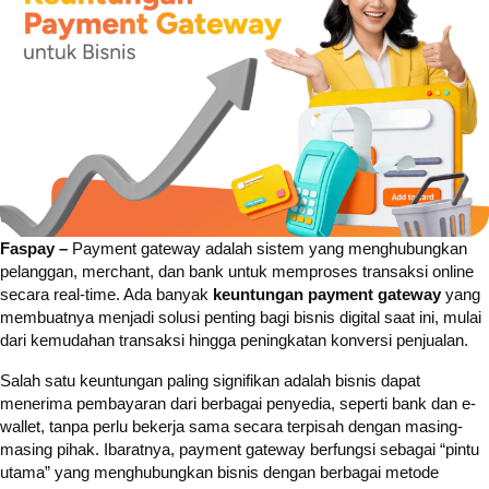
Faspay –
Payment gateway adalah sistem yang menghubungkan
pelanggan, merchant, dan bank untuk memproses transaksi online
secara real-time. Ada banyak
keuntungan payment gateway
yang
membuatnya menjadi solusi penting bagi bisnis digital saat ini, mulai
dari kemudahan transaksi hingga peningkatan konversi penjualan.
Salah satu keuntungan paling signifikan adalah bisnis dapat
menerima pembayaran dari berbagai penyedia, seperti bank dan e-
wallet, tanpa perlu bekerja sama secara terpisah dengan masing-
masing pihak. Ibaratnya, payment gateway berfungsi sebagai “pintu
utama” yang menghubungkan bisnis dengan berbagai metode