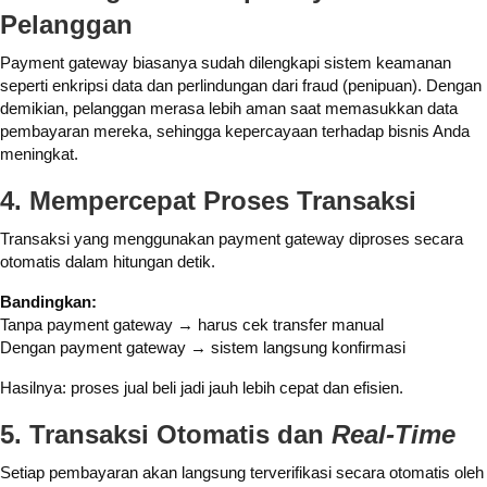
Pelanggan
Payment gateway biasanya sudah dilengkapi sistem keamanan
seperti enkripsi data dan perlindungan dari fraud (penipuan). Dengan
demikian, pelanggan merasa lebih aman saat memasukkan data
pembayaran mereka, sehingga kepercayaan terhadap bisnis Anda
meningkat.
4. Mempercepat Proses Transaksi
Transaksi yang menggunakan payment gateway diproses secara
otomatis dalam hitungan detik.
Bandingkan:
Tanpa payment gateway → harus cek transfer manual
Dengan payment gateway → sistem langsung konfirmasi
Hasilnya: proses jual beli jadi jauh lebih cepat dan efisien.
5. Transaksi Otomatis dan
Real-Time
Setiap pembayaran akan langsung terverifikasi secara otomatis oleh