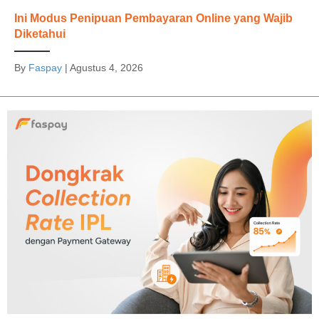
Ini Modus Penipuan Pembayaran Online yang Wajib
Diketahui
By
Faspay
|
Agustus 4, 2026