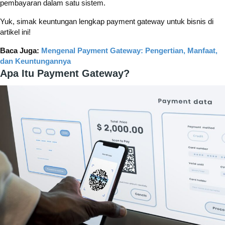
pembayaran dalam satu sistem.
Yuk, simak keuntungan lengkap payment gateway untuk bisnis di
artikel ini!
Baca Juga:
Mengenal Payment Gateway: Pengertian, Manfaat,
dan Keuntungannya
Apa Itu Payment Gateway?