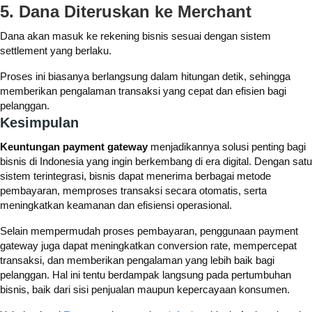
5. Dana Diteruskan ke Merchant
Dana akan masuk ke rekening bisnis sesuai dengan sistem
settlement yang berlaku.
Proses ini biasanya berlangsung dalam hitungan detik, sehingga
memberikan pengalaman transaksi yang cepat dan efisien bagi
pelanggan.
Kesimpulan
Keuntungan payment gateway
menjadikannya solusi penting bagi
bisnis di Indonesia yang ingin berkembang di era digital. Dengan satu
sistem terintegrasi, bisnis dapat menerima berbagai metode
pembayaran, memproses transaksi secara otomatis, serta
meningkatkan keamanan dan efisiensi operasional.
Selain mempermudah proses pembayaran, penggunaan payment
gateway juga dapat meningkatkan conversion rate, mempercepat
transaksi, dan memberikan pengalaman yang lebih baik bagi
pelanggan. Hal ini tentu berdampak langsung pada pertumbuhan
bisnis, baik dari sisi penjualan maupun kepercayaan konsumen.