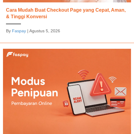
Cara Mudah Buat Checkout Page yang Cepat, Aman,
& Tinggi Konversi
By
Faspay
|
Agustus 5, 2026