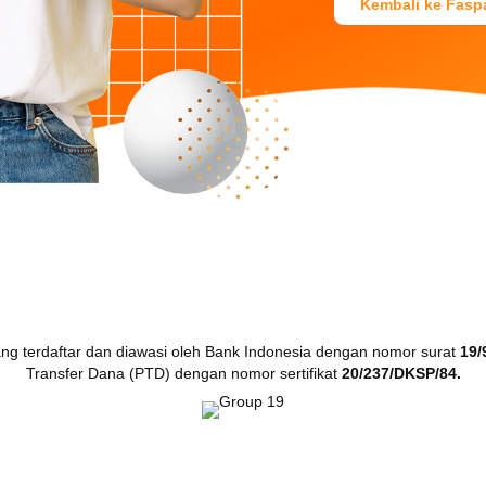
Kembali ke Fasp
Hubungi Kami
Senin - Jumat : 08.00 - 17.00
Tel. +62 21 3867575
710
E-mail: hello@faspay.co.id
g terdaftar dan diawasi oleh Bank Indonesia dengan nomor surat
19/
Transfer Dana (PTD) dengan nomor sertifikat
20/237/DKSP/84.