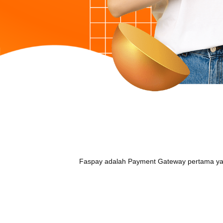
Kantor
PT Media Indonusa
Graha ASTEL
Jl. Pintu Air Raya no. 2A, Jakarta 10
Faspay adalah Payment Gateway pertama yan