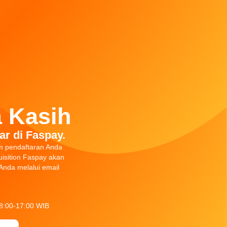
 Kasih
ar di Faspay.
m pendaftaran Anda
isition Faspay akan
nda melalui email
08:00-17:00 WIB