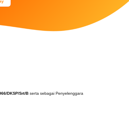
ay
Dukungan Teknikal
Tel. +62 21 38901800
Mobile: +62 811 9409090
E-mail: customercare@faspay.co.id
966/DKSP/Srt/B
serta sebagai Penyelenggara