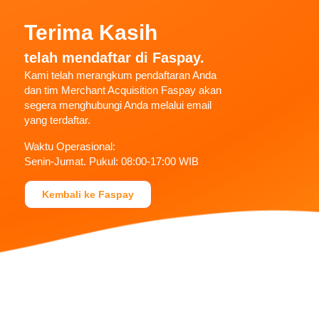
Terima Kasih
telah mendaftar di Faspay.
Kami telah merangkum pendaftaran Anda
dan tim Merchant Acquisition Faspay akan
segera menghubungi Anda melalui email
yang terdaftar.
Waktu Operasional:
Senin-Jumat. Pukul: 08:00-17:00 WIB
Kembali ke Faspay
Kantor