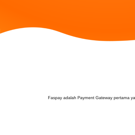
Kantor
PT Media Indonusa
Graha ASTEL
Jl. Pintu Air Raya no. 2A, Jakarta 10
Faspay adalah Payment Gateway pertama yan