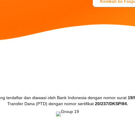
Kembali ke Fasp
Hubungi Kami
Senin - Jumat : 08.00 - 17.00
Tel. +62 21 3867575
710
E-mail: hello@faspay.co.id
g terdaftar dan diawasi oleh Bank Indonesia dengan nomor surat
19/
Transfer Dana (PTD) dengan nomor sertifikat
20/237/DKSP/84.