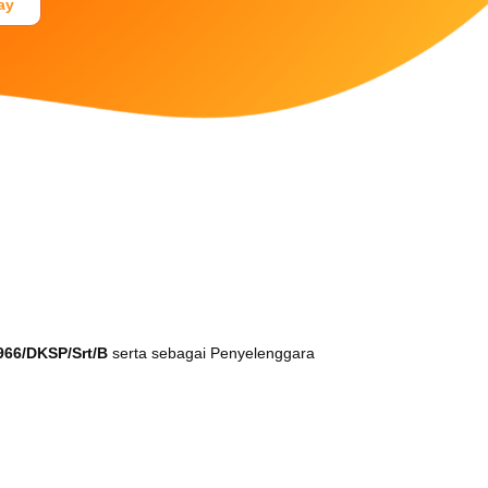
ay
Dukungan Teknikal
Tel. +62 21 38901800
Mobile: +62 811 9409090
E-mail: customercare@faspay.co.id
966/DKSP/Srt/B
serta sebagai Penyelenggara