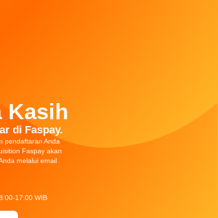
 Kasih
ar di Faspay.
m pendaftaran Anda
isition Faspay akan
nda melalui email
08:00-17:00 WIB