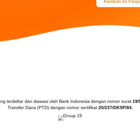
Kembali ke Fasp
Hubungi Kami
Senin - Jumat : 08.00 - 17.00
Tel. +62 21 3867575
710
E-mail: hello@faspay.co.id
g terdaftar dan diawasi oleh Bank Indonesia dengan nomor surat
19/
Transfer Dana (PTD) dengan nomor sertifikat
20/237/DKSP/84.