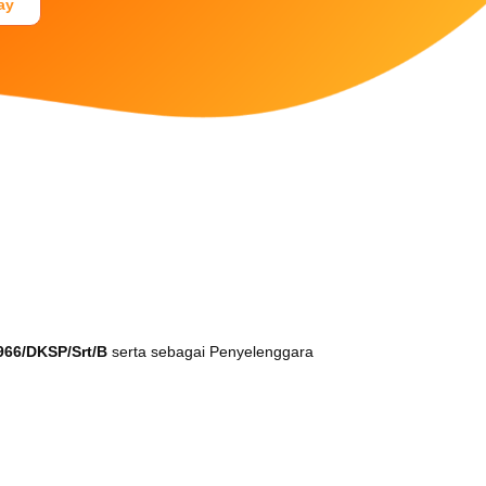
ay
Dukungan Teknikal
Tel. +62 21 38901800
Mobile: +62 811 9409090
E-mail: customercare@faspay.co.id
966/DKSP/Srt/B
serta sebagai Penyelenggara