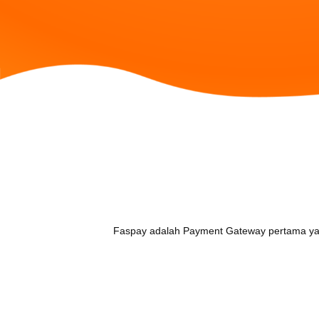
Kantor
PT Media Indonusa
Graha ASTEL
Jl. Pintu Air Raya no. 2A, Jakarta 10
Faspay adalah Payment Gateway pertama yan