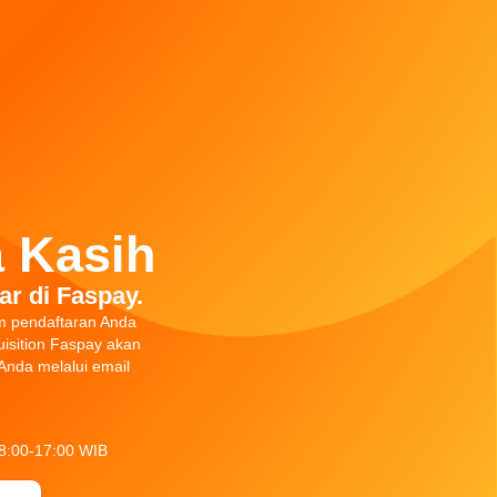
 Kasih
ar di Faspay.
m pendaftaran Anda
isition Faspay akan
nda melalui email
08:00-17:00 WIB