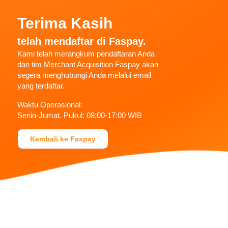
Terima Kasih
telah mendaftar di Faspay.
Kami telah merangkum pendaftaran Anda
dan tim Merchant Acquisition Faspay akan
segera menghubungi Anda melalui email
yang terdaftar.
Waktu Operasional:
Senin-Jumat. Pukul: 08:00-17:00 WIB
Kembali ke Faspay
Kantor